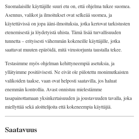
Suomalaisille käyttäjille suuri etu on, että ohjelma tukee suomea.
Asennus, valikot ja ilmoitukset ovat selkeää suomea, ja
käytettävissä on jopa ääni-ilmoituksia, jotka kertovat tarkistusten
etenemisestä ja löydetyistä uhista. Tämä lisää turvallisuuden
tunnetta – erityisesti vähemmän kokeneille käyttäjille, jotka
saattavat muuten epäröidä, mitä virustorjunta taustalla tekee.
Testasimme myös ohjelman kehittyneempiä asetuksia, ja
yllätyimme positiivisesti. Ne eivät ole piilotettu monimutkaisten
valikoiden taakse, vaan ovat helposti saatavilla, jos haluat
enemmän kontrollia. Avast onnistuu mielestämme
tasapainottamaan yksinkertaisuuden ja joustavuuden tavalla, joka
miellyttää sekä aloittelijoita että kokeneempia käyttäjiä.
Saatavuus