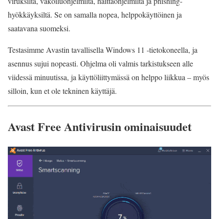
viruksilta, vakoiluohjelmilta, haittaohjelmilta ja phishing-
hyökkäyksiltä. Se on samalla nopea, helppokäyttöinen ja
saatavana suomeksi.
Testasimme Avastin tavallisella Windows 11 -tietokoneella, ja
asennus sujui nopeasti. Ohjelma oli valmis tarkistukseen alle
viidessä minuutissa, ja käyttöliittymässä on helppo liikkua – myös
silloin, kun et ole tekninen käyttäjä.
Avast Free Antivirusin ominaisuudet