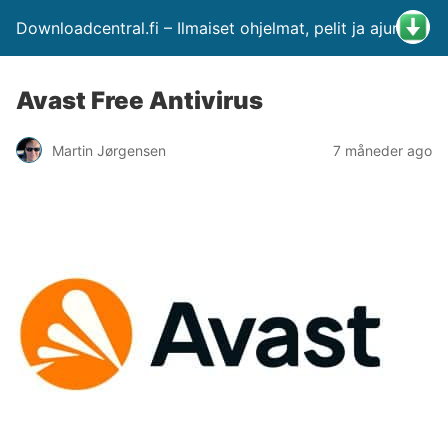
Downloadcentral.fi – Ilmaiset ohjelmat, pelit ja ajurit
Avast Free Antivirus
Martin Jørgensen
7 måneder ago