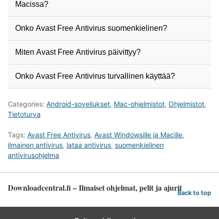
Macissa?
Onko Avast Free Antivirus suomenkielinen?
Miten Avast Free Antivirus päivittyy?
Onko Avast Free Antivirus turvallinen käyttää?
Categories:
Android-sovellukset
,
Mac-ohjelmistot
,
Ohjelmistot
,
Tietoturva
Tags:
Avast Free Antivirus
,
Avast Windowsille ja Macille
,
ilmainen antivirus
,
lataa antivirus
,
suomenkielinen
antivirusohjelma
Downloadcentral.fi – Ilmaiset ohjelmat, pelit ja ajurit
Back to top