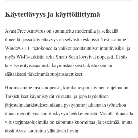
Käytettävyys ja käyttöliittymä
Avast Free Antivirus on suunniteltu modernilla ja selkeällä
ilmeellä, jossa käytettävyys on selvästi keskiössä. Testissämme
Windows 11 -tietokoneella valikot osoittautuivat intuitiivisiksi, ja
myös Wi‑Fi-tarkistin sekä Smart Scan löytyivät nopeasti. Et siis
tarvitse erityisosaamista käynnistääksesi tarkistuksen tai
säätääksesi tärkeimmät suojausasetukset.
Huomasimme myös nopeasti, kuinka responsiivinen ohjelma on.
Tarkistukset käynnistyvät viiveettä, ja jopa täydellisen
järjestelmätarkistuksen aikana pystyimme jatkamaan työntekoa
ilman merkittävää suorituskyvyn heikkenemistä. Monilla ilmaisilla
virustorjuntaohjelmilla on taipumus kuormittaa järjestelmää, mutta
tässä Avast suoriutuu yllättävän hyvin.