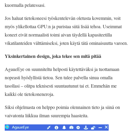
kuormalla pelatessasi.
Jos haluat tietokoneesi työskentelevän oletusta kovemmin, voit
myös ylikellottaa GPU:n ja puristaa siitä lisää tehoa. Useimmat
koneet eivät normaalisti toimi aivan täydellä kapasiteetilla
vikatilanteiden välttämiseksi, joten käytä tätä ominaisuutta varoen.
Yksinkertainen design, joka tekee sen mitä pitää
AgaueEye on suunniteltu helposti käytettäväksi ja tuottamaan
nopeasti hyödyllistä tietoa. Sen tulee palvella sinua omalla
tasollasi – olitpa teknisesti suuntautunut tai et. Emmehän me
kaikki ole tietokoneneroja.
Siksi ohjelmasta on helppo poimia olennainen tieto ja siinä on
vaivatonta liikkua ilman suurempia haasteita.