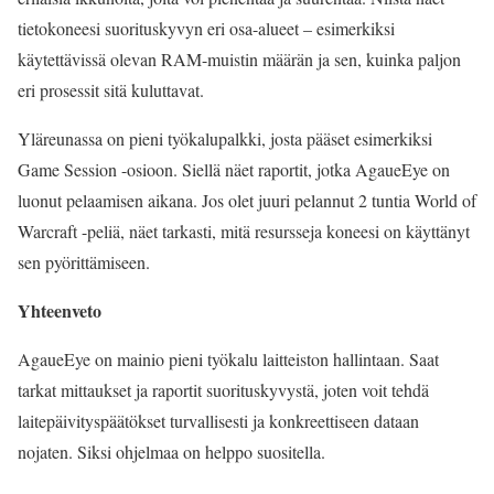
tietokoneesi suorituskyvyn eri osa-alueet – esimerkiksi
käytettävissä olevan RAM-muistin määrän ja sen, kuinka paljon
eri prosessit sitä kuluttavat.
Yläreunassa on pieni työkalupalkki, josta pääset esimerkiksi
Game Session -osioon. Siellä näet raportit, jotka AgaueEye on
luonut pelaamisen aikana. Jos olet juuri pelannut 2 tuntia World of
Warcraft -peliä, näet tarkasti, mitä resursseja koneesi on käyttänyt
sen pyörittämiseen.
Yhteenveto
AgaueEye on mainio pieni työkalu laitteiston hallintaan. Saat
tarkat mittaukset ja raportit suorituskyvystä, joten voit tehdä
laitepäivityspäätökset turvallisesti ja konkreettiseen dataan
nojaten. Siksi ohjelmaa on helppo suositella.