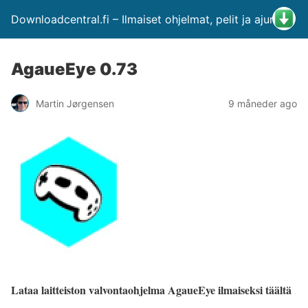
Downloadcentral.fi – Ilmaiset ohjelmat, pelit ja ajurit
AgaueEye 0.73
Martin Jørgensen
9 måneder ago
Lataa laitteiston valvontaohjelma AgaueEye ilmaiseksi täältä