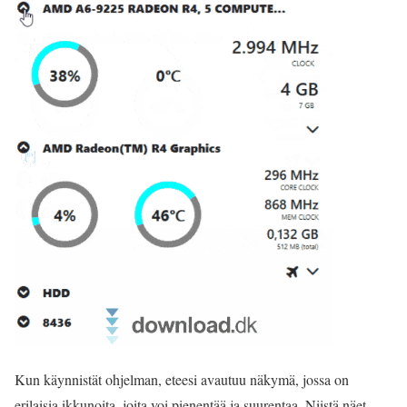
Kun käynnistät ohjelman, eteesi avautuu näkymä, jossa on
erilaisia ikkunoita, joita voi pienentää ja suurentaa. Niistä näet