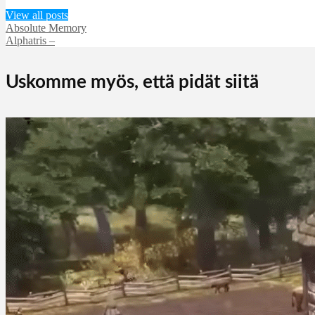
View all posts
Absolute Memory
Alphatris –
Uskomme myös, että pidät siitä