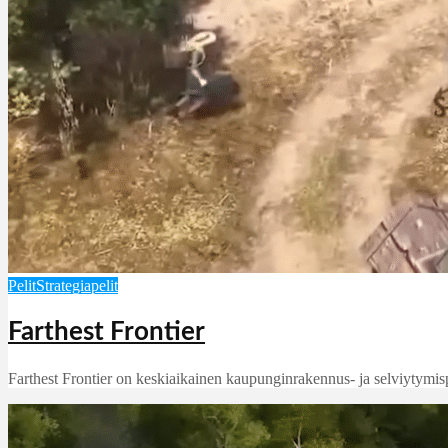
Pelit
Strategiapelit
Farthest Frontier
Farthest Frontier on keskiaikainen kaupunginrakennus- ja selviytymis