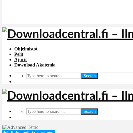
Ohjelmistot
Pelit
Ajurit
Download Akatemia
Search
Search
Pelit
Pulmapelit ja aivotreeni