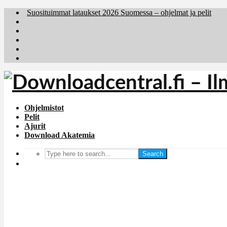
Suosituimmat lataukset 2026 Suomessa – ohjelmat ja pelit
Brafiler.se
Downloadcentral.no
Deutschedownloads.de
Download.dk
Holyfile.com
Ohjelmistot
Pelit
Ajurit
Download Akatemia
Search