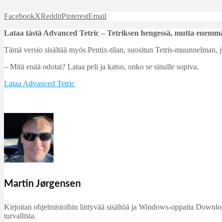
Facebook
X
Reddit
Pinterest
Email
Lataa tästä Advanced Tetric – Tetriksen hengessä, mutta enemmä
Tämä versio sisältää myös Pentix-tilan, suositun Tetris-muunnelman, 
– Mitä enää odotat? Lataa peli ja katso, onko se sinulle sopiva.
Lataa Advanced Tetric
Martin Jørgensen
Kirjoitan ohjelmistoihin liittyvää sisältöä ja Windows-oppaita DownloadC
turvallista.