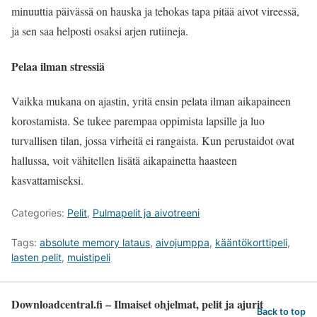
minuuttia päivässä on hauska ja tehokas tapa pitää aivot vireessä,
ja sen saa helposti osaksi arjen rutiineja.
Pelaa ilman stressiä
Vaikka mukana on ajastin, yritä ensin pelata ilman aikapaineen
korostamista. Se tukee parempaa oppimista lapsille ja luo
turvallisen tilan, jossa virheitä ei rangaista. Kun perustaidot ovat
hallussa, voit vähitellen lisätä aikapainetta haasteen
kasvattamiseksi.
Categories:
Pelit
,
Pulmapelit ja aivotreeni
Tags:
absolute memory lataus
,
aivojumppa
,
kääntökorttipeli
,
lasten pelit
,
muistipeli
Downloadcentral.fi – Ilmaiset ohjelmat, pelit ja ajurit
Back to top