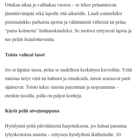
Ottakaa aikaa ja vaihtakaa vuoroa – se tekee pelaamisesta
jännittävämpää sekä lapsille että aikuisille. Laadi esimerkiksi
pistetaulukko parhaista ajoista ja vähimmistä virheistä tai pelaa
“paras kolmesta” lisähauskuudeksi. Se motivoi erityisesti lapsia ja
tuo peliin lisäulottuvuutta.
Toista vaikeat tasot
Jos et läpäise tasoa, pelaa se uudelleen keskittyen kuvioihin. Yritä
muistaa tietyt värit tai hahmot ja ennakoida, missä seuraavat parit
sijaitsevat. Toisto tekee sinusta paremman ja nopeamman –
etenkin tasoilla, joilla on paljon kortteja.
Käytä peliä aivojumppana
Hyödynnä peliä päivittäisenä harjoituksena, jos haluat parantaa
lyhytkestoista muistia – erityisen hyödyllistä ikäihmisille. 10