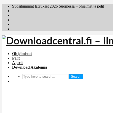
Suosituimmat lataukset 2026 Suomessa – ohjelmat ja pelit
Brafiler.se
Downloadcentral.no
Deutschedownloads.de
Download.dk
Holyfile.com
Ohjelmistot
Pelit
Ajurit
Download Akatemia
Search