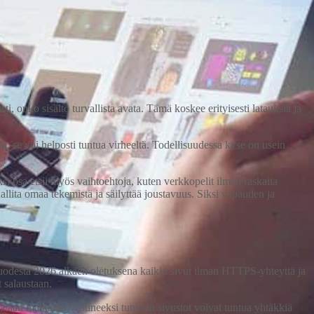
, onko sisältö turvallista avata. Tämä koskee erityisesti latauksia ja
, se voi helposti tuntua virheeltä. Todellisuudessa kyse on usein
i osa etsii myös vaihtoehtoja, kuten verkkopelit ilman raskaita
llita omaa tekemistä ja säilyttää joustavuus. Siksi vapauden ja
uodesta 2026 alkaen oletuksena kaikki sivut ilman HTTPS-yhteyttä ja
 salaustaan.
ataan matkalla. Vastineeksi tututkin sivustot voivat tuntua yhtäkkiä