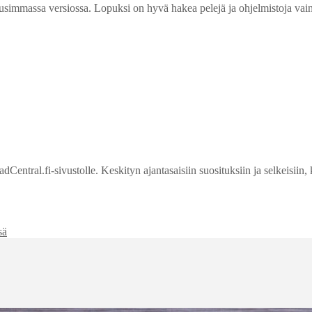
usimmassa versiossa. Lopuksi on hyvä hakea pelejä ja ohjelmistoja vain si
entral.fi-sivustolle. Keskityn ajantasaisiin suosituksiin ja selkeisiin, 
sä