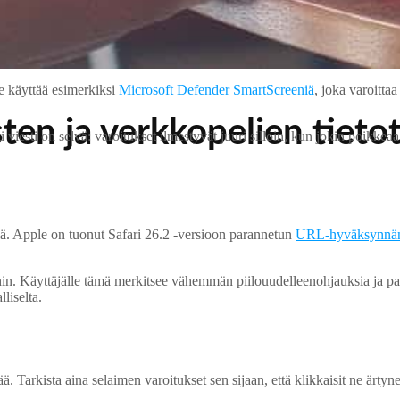
e käyttää esimerkiksi
Microsoft Defender SmartScreeniä
, joka varoittaa
sten ja verkkopelien tieto
lti viesti on selvä: varoitukset ilmestyvät juuri silloin, kun jokin poik
tiä. Apple on tuonut Safari 26.2 -versioon parannetun
URL-hyväksynnä
hin. Käyttäjälle tämä merkitsee vähemmän piilouudelleenohjauksia ja p
lliselta.
arkista aina selaimen varoitukset sen sijaan, että klikkaisit ne ärtyneen