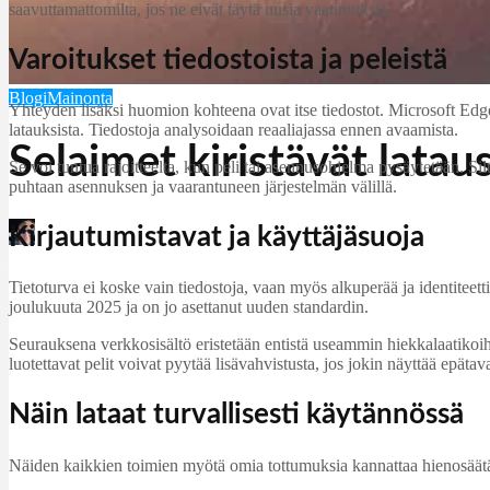
saavuttamattomilta, jos ne eivät täytä uusia vaatimuksia.
Varoitukset tiedostoista ja peleistä
Blogi
Mainonta
Yhteyden lisäksi huomion kohteena ovat itse tiedostot. Microsoft Edg
latauksista. Tiedostoja analysoidaan reaaliajassa ennen avaamista.
Selaimet kiristävät latau
Se voi tuntua rajoitteelta, kun peli tai asennusohjelma pysäytetään. Si
puhtaan asennuksen ja vaarantuneen järjestelmän välillä.
Kirjautumistavat ja käyttäjäsuoja
Martin Jørgensen
januar 26, 2026
Tietoturva ei koske vain tiedostoja, vaan myös alkuperää ja identiteet
joulukuuta 2025 ja on jo asettanut uuden standardin.
Seurauksena verkkosisältö eristetään entistä useammin hiekkalaatikoi
luotettavat pelit voivat pyytää lisävahvistusta, jos jokin näyttää epätava
Näin lataat turvallisesti käytännössä
Näiden kaikkien toimien myötä omia tottumuksia kannattaa hienosäätää. T