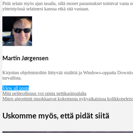
Pidä selain myös ajan tasalla, sillä monet parannukset toimivat vasta u
yhteistyössä selaimesi kanssa etkä sitä vastaan.
Martin Jørgensen
Kirjoitan ohjelmistoihin liittyvää sisältöä ja Windows-oppaita DownloadC
turvallista.
View all posts
Mitä peliteollisuus voi oppia nettikasinoalalta
Miten algoritmit muokkaavat kokemusta nykyaikaisissa kolikkopeleis
Uskomme myös, että pidät siitä