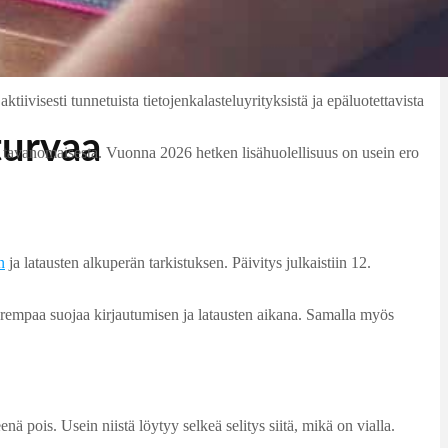
 aktiivisesti tunnetuista tietojenkalasteluyrityksistä ja epäluotettavista
turvaa
keaa tavanomaisesta. Vuonna 2026 hetken lisähuolellisuus on usein ero
n
ja latausten alkuperän tarkistuksen. Päivitys julkaistiin 12.
arempaa suojaa kirjautumisen ja latausten aikana. Samalla myös
ä pois. Usein niistä löytyy selkeä selitys siitä, mikä on vialla.