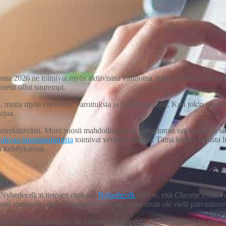
 2026 ne toimivat myös aktiivisina vartijoina, jotka arvioivat jatkuvasti
isesti ollut suurempi.
ä, mutta myös enemmän varoituksia ja lisäklikkauksia. Kun jokin estetään
sijaa.
rkittävästi. Moni suosii mahdollisimman vaivattomia ratkaisuja, ja siks
 vahvaa tunnistautumista
toimivat vertailukohtana. Tämä kertoo halusta ha
n kehityksessä.
 Nyheder.dk:n tietojen mukaan
Nyheder.dk
kertoo, että Chrome estää v
 vanhoihin peli- ja lataussivustoihin, jotka eivät ole vielä päivittäneet
n kuin mitään ladataan. Se vähentää riskiä, että dataa siepataan tai muok