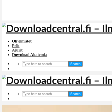
Ohjelmistot
Pelit
Ajurit
Download Akatemia
Search
Search