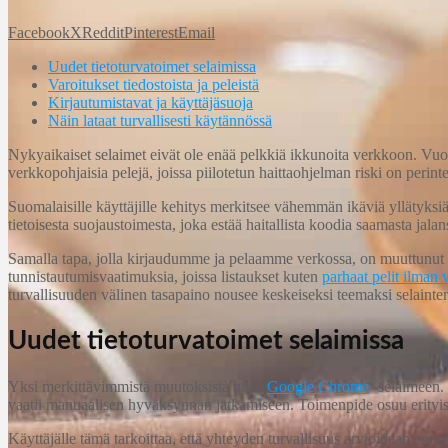
Facebook
X
Reddit
Pinterest
Email
Uudet tietoturvatoimet selaimissa
Varoitukset tiedostoista ja peleistä
Kirjautumistavat ja käyttäjäsuoja
Näin lataat turvallisesti käytännössä
Nykyaikaiset selaimet eivät ole enää pelkkiä ikkunoita verkkoon. Vuonna
verkkopohjaisia pelejä, joissa piilotetun haittaohjelman riski on perinte
Suomalaisille käyttäjille kehitys merkitsee vähemmän ikäviä yllätyksi
tietoisesta suojaustoimesta, joka estää haitallista koodia saamasta jalan
Samalla tapa, jolla kirjaudumme ja pelaamme verkossa, on muuttunut me
tunnistautumisvaatimuksia, joissa listaukset kuten
parhaat pelit ilman
turvallisuuden välinen tasapaino nousee keskeiseksi teemaksi selainte
Uudet tietoturvatoimet selaimissa
Yksi merkittävimmistä muutoksista tulee
Google Chrome
-selaimeen.
vaatii manuaalisen hyväksynnän jatkamiseen. Toimenpide osuu erityisesti
Käyttäjälle tämä tarkoittaa, että yhteyden turvallisuus arvioidaan enne