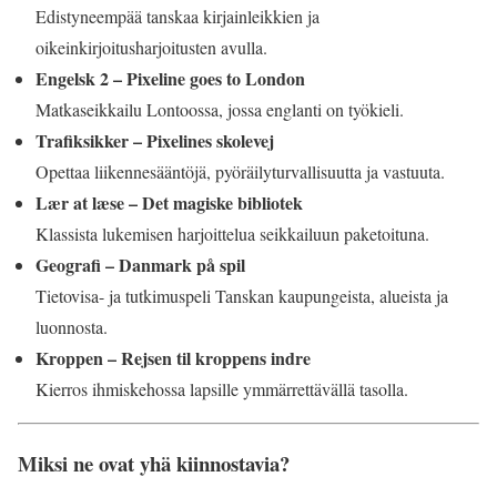
Edistyneempää tanskaa kirjainleikkien ja
oikeinkirjoitusharjoitusten avulla.
Engelsk 2 – Pixeline goes to London
Matkaseikkailu Lontoossa, jossa englanti on työkieli.
Trafiksikker – Pixelines skolevej
Opettaa liikennesääntöjä, pyöräilyturvallisuutta ja vastuuta.
Lær at læse – Det magiske bibliotek
Klassista lukemisen harjoittelua seikkailuun paketoituna.
Geografi – Danmark på spil
Tietovisa- ja tutkimuspeli Tanskan kaupungeista, alueista ja
luonnosta.
Kroppen – Rejsen til kroppens indre
Kierros ihmiskehossa lapsille ymmärrettävällä tasolla.
Miksi ne ovat yhä kiinnostavia?