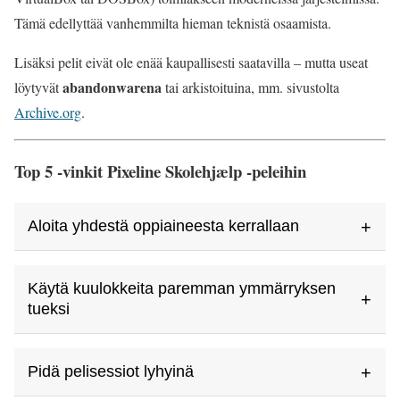
Tämä edellyttää vanhemmilta hieman teknistä osaamista.
Lisäksi pelit eivät ole enää kaupallisesti saatavilla – mutta useat
abandonwarena
löytyvät
tai arkistoituina, mm. sivustolta
Archive.org
.
Top 5 -vinkit Pixeline Skolehjælp -peleihin
+
Aloita yhdestä oppiaineesta kerrallaan
Valitse oppiaine, jota lapsi tarvitsee eniten harjoitella – esim.
Käytä kuulokkeita paremman ymmärryksen
+
tanska tai matematiikka. Se antaa paremman alun ja
tueksi
varmistaa, ettei lapsi kuormitu liiallisista valinnoista kerralla.
Useimmat sarjan pelit käyttävät puhuttuja ohjeita.
+
Pidä pelisessiot lyhyinä
Kuulokkeet auttavat lasta keskittymään ja ymmärtämään