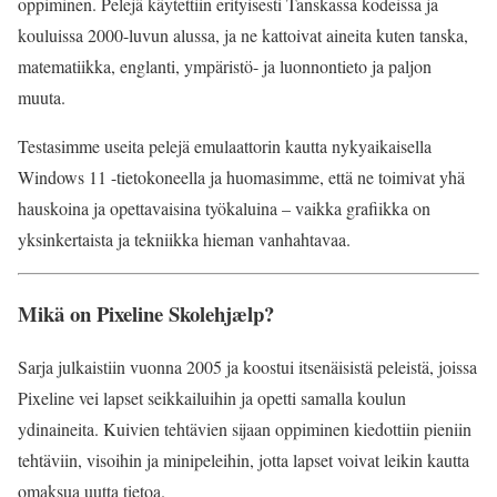
oppiminen. Pelejä käytettiin erityisesti Tanskassa kodeissa ja
kouluissa 2000-luvun alussa, ja ne kattoivat aineita kuten tanska,
matematiikka, englanti, ympäristö- ja luonnontieto ja paljon
muuta.
Testasimme useita pelejä emulaattorin kautta nykyaikaisella
Windows 11 -tietokoneella ja huomasimme, että ne toimivat yhä
hauskoina ja opettavaisina työkaluina – vaikka grafiikka on
yksinkertaista ja tekniikka hieman vanhahtavaa.
Mikä on Pixeline Skolehjælp?
Sarja julkaistiin vuonna 2005 ja koostui itsenäisistä peleistä, joissa
Pixeline vei lapset seikkailuihin ja opetti samalla koulun
ydinaineita. Kuivien tehtävien sijaan oppiminen kiedottiin pieniin
tehtäviin, visoihin ja minipeleihin, jotta lapset voivat leikin kautta
omaksua uutta tietoa.