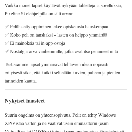
Vaikka monet lapset käyttävät nykyään tabletteja ja sovelluksia,
Pixeline Skolehjælpilla on silti arvoa:
✅ Pelillistetty oppiminen tekee opiskelusta hauskempaa
✅ Koko peli on tanskaksi – lasten on helppo ymmärtää
✅ Ei mainoksia tai in-app-ostoja
✅ Nostalgia-arvo vanhemmille, jotka ovat itse pelanneet niitä
Testissämme lapset ymmärsivät tehtävien idean nopeasti –
erityisesti siksi, että kaikki selitetään kuvien, puheen ja pienten
tarinoiden kautta.
Nykyiset haasteet
Suurin ongelma on yhteensopivuus. Pelit on tehty Windows
XP/Vistaa varten ja ne vaativat usein emulaattorin (esim.
VirtualBox tai DOSBox) toimiakseen moderneissa järjestelmissä.