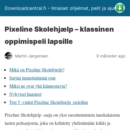
Downloadcentral.fi – Ilmaiset ohjelmat, pelit ja ajurit
Pixeline Skolehjælp – klassinen
oppimispeli lapsille
Martin Jørgensen
9 måneder ago
Mikä on Pixeline Skolehjælp?
Sarjan tunnetuimmat osat
Miksi ne ovat yhä kiinnostavia?
Nykyiset haasteet
Top 5 -vinkit Pixeline Skolehjælp -peleihin
Pixeline Skolehjælp -sarja on yksi suosituimmista tanskalaisista
lasten pelisarjoista, joka on kehitetty yhdistämään leikki ja