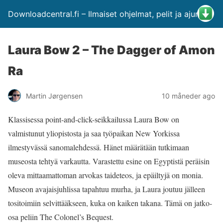
Downloadcentral.fi – Ilmaiset ohjelmat, pelit ja ajurit
Laura Bow 2 – The Dagger of Amon
Ra
Martin Jørgensen
10 måneder ago
Klassisessa point-and-click-seikkailussa Laura Bow on
valmistunut yliopistosta ja saa työpaikan New Yorkissa
ilmestyvässä sanomalehdessä. Hänet määrätään tutkimaan
museosta tehtyä varkautta. Varastettu esine on Egyptistä peräisin
oleva mittaamattoman arvokas taideteos, ja epäiltyjä on monia.
Museon avajaisjuhlissa tapahtuu murha, ja Laura joutuu jälleen
tositoimiin selvittääkseen, kuka on kaiken takana. Tämä on jatko-
osa peliin The Colonel’s Bequest.