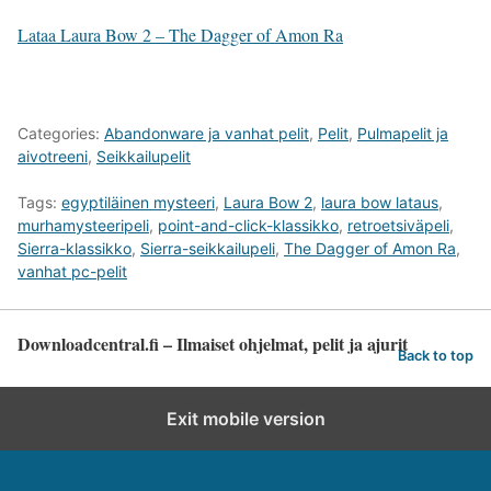
Lataa Laura Bow 2 – The Dagger of Amon Ra
Categories:
Abandonware ja vanhat pelit
,
Pelit
,
Pulmapelit ja
aivotreeni
,
Seikkailupelit
Tags:
egyptiläinen mysteeri
,
Laura Bow 2
,
laura bow lataus
,
murhamysteeripeli
,
point-and-click-klassikko
,
retroetsiväpeli
,
Sierra-klassikko
,
Sierra-seikkailupeli
,
The Dagger of Amon Ra
,
vanhat pc-pelit
Downloadcentral.fi – Ilmaiset ohjelmat, pelit ja ajurit
Back to top
Exit mobile version