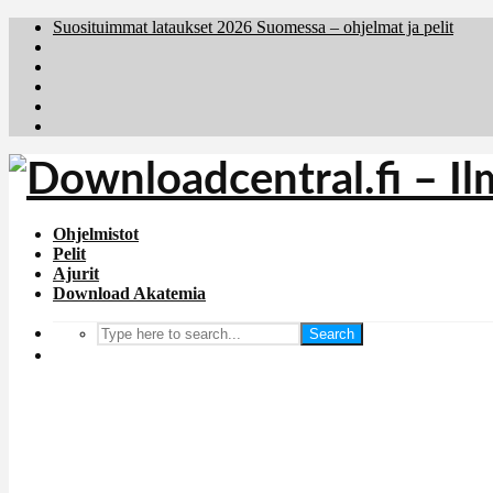
Suosituimmat lataukset 2026 Suomessa – ohjelmat ja pelit
Brafiler.se
Downloadcentral.no
Deutschedownloads.de
Download.dk
Holyfile.com
Ohjelmistot
Pelit
Ajurit
Download Akatemia
Search