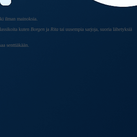
kki ilman mainoksia.
lassikoita kuten
Borgen
ja
Rita
tai uusempia sarjoja, suoria lähetyksiä
saa senttiäkään.