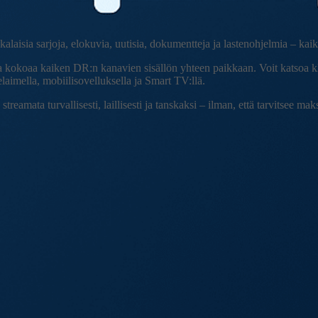
kalaisia sarjoja, elokuvia, uutisia, dokumentteja ja lastenohjelmia – kai
a kokoaa kaiken DR:n kanavien sisällön yhteen paikkaan. Voit katsoa k
laimella, mobiilisovelluksella ja Smart TV:llä.
reamata turvallisesti, laillisesti ja tanskaksi – ilman, että tarvitsee mak