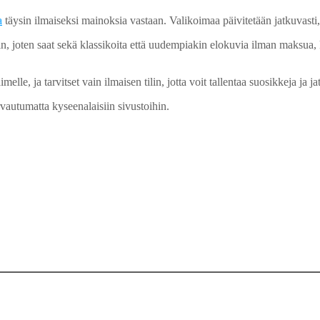
a
täysin ilmaiseksi mainoksia vastaan. Valikoimaa päivitetään jatkuvasti,
n, joten saat sekä klassikoita että uudempiakin elokuvia ilman maksua, 
lle, ja tarvitset vain ilmaisen tilin, jotta voit tallentaa suosikkeja ja jat
rvautumatta kyseenalaisiin sivustoihin.