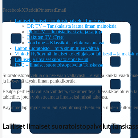
Facebook
X
Reddit
Pinterest
Email
Lailliset ilmaiset suoratoistopalvelut Tanskassa
DR TV – Tanskalaista laatua ilman mainoksia
Pluto TV – Ilmaista live-tv:tä ja sarjoja
Rakuten TV (Free)
YouTube – Klassikot ja elokuvakanavat
Laiton suoratoisto – mitä sinun tulee välttää
Vinkki: Hyödynnä ilmaiset kokeilujaksot laillisesti – ja maksimo
Lailliset ja ilmaiset suoratoistopalvelut
FAQ – Ilmaiset suoratoistopalvelut Tanskassa
Suoratoistopalveluja on nykyään valtavasti – eivätkä kaikki vaadi mak
ja live-tv:tä täysin ilman pankkikorttia.
Etsitpä perheystävällistä viihdettä, dokumentteja, klassikkoelokuvia tai u
tabletille, joten voit streamata ilmaiseksi missä tahansa.
Käymme läpi myös eron laillisten ilmaispalvelujen ja niiden laittomien s
Lailliset ilmaiset suoratoistopalvelut Tanskas