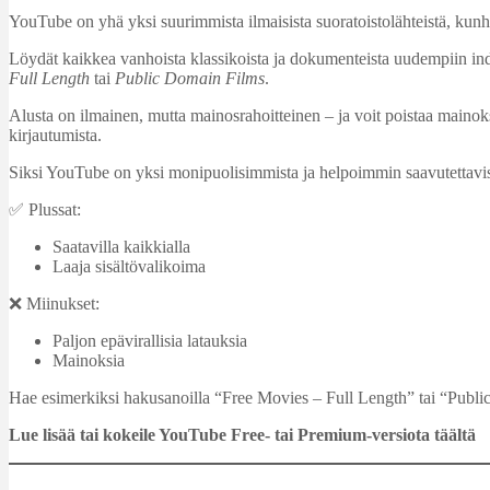
YouTube on yhä yksi suurimmista ilmaisista suoratoistolähteistä, kunhan 
Löydät kaikkea vanhoista klassikoista ja dokumenteista uudempiin indie
Full Length
tai
Public Domain Films
.
Alusta on ilmainen, mutta mainosrahoitteinen – ja voit poistaa maino
kirjautumista.
Siksi YouTube on yksi monipuolisimmista ja helpoimmin saavutettavist
✅ Plussat:
Saatavilla kaikkialla
Laaja sisältövalikoima
❌ Miinukset:
Paljon epävirallisia latauksia
Mainoksia
Hae esimerkiksi hakusanoilla “Free Movies – Full Length” tai “Publ
Lue lisää tai kokeile YouTube Free- tai Premium-versiota täältä