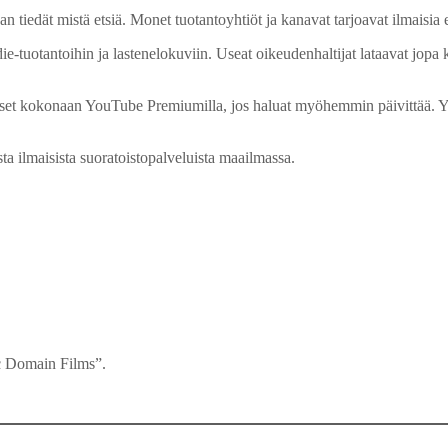
tiedät mistä etsiä. Monet tuotantoyhtiöt ja kanavat tarjoavat ilmaisia elo
‑tuotantoihin ja lastenelokuviin. Useat oikeudenhaltijat lataavat jopa k
kset kokonaan YouTube Premiumilla, jos haluat myöhemmin päivittää. YouT
a ilmaisista suoratoistopalveluista maailmassa.
ic Domain Films”.