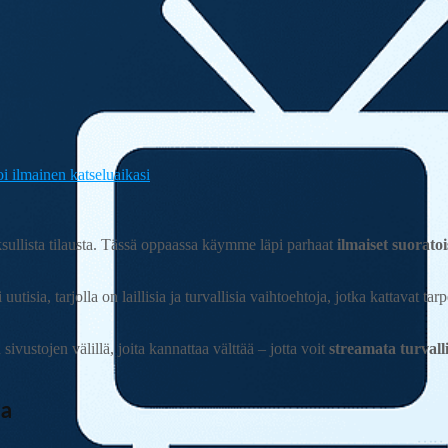
i ilmainen katseluaikasi
sullista tilausta. Tässä oppaassa käymme läpi parhaat
ilmaiset suorato
utisia, tarjolla on laillisia ja turvallisia vaihtoehtoja, jotka kattavat ta
ivustojen välillä, joita kannattaa välttää – jotta voit
streamata turvallis
sa