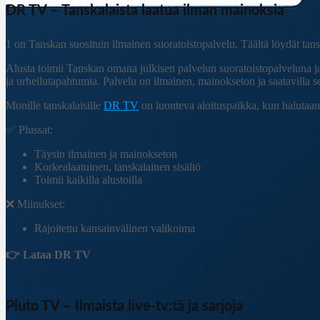
DR TV – Tanskalaista laatua ilman mainoksia
1 on Tanskan suosituin ilmainen suoratoistopalvelu. Täältä löydät tans
Alusta toimii Tanskan omana julkisen palvelun suoratoistopalveluna j
ja urheilutapahtumia. Palvelu on ilmainen, mainokseton ja saatavilla se
Monille tanskalaisille
DR TV
on luonteva aloituspaikka, kun halutaan st
✅ Plussat:
Täysin ilmainen ja mainokseton
Korkealaatuinen, tanskalainen sisältö
Toimii kaikilla alustoilla
❌ Miinukset:
Rajoitettu kansainvälinen valikoima
👉 Lataa DR TV
Pluto TV – Ilmaista live-tv:tä ja sarjoja