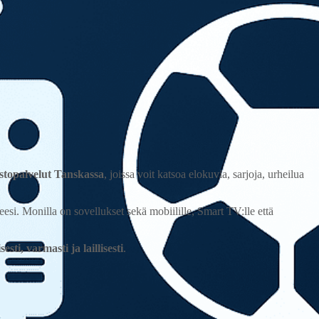
istopalvelut Tanskassa
, joissa voit katsoa elokuvia, sarjoja, urheilua
rpeesi. Monilla on sovellukset sekä mobiilille, Smart TV:lle että
esti, varmasti ja laillisesti
.