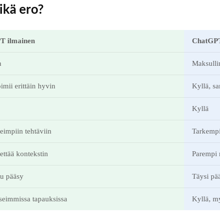
ikä ero?
T ilmainen
ChatGPT
n
Maksullin
oimii erittäin hyvin
Kyllä, s
Kyllä
eimpiin tehtäviin
Tarkempi
ettää kontekstin
Parempi 
tu pääsy
Täysi pä
useimmissa tapauksissa
Kyllä, m