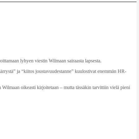
ittamaan lyhyen viestin Wilmaan sairaasta lapsesta.
mmärrystä” ja “kiitos joustavuudestanne” kuulostivat enemmän HR-
ilmaan oikeasti kirjoitetaan – mutta tässäkin tarvittiin vielä pieni