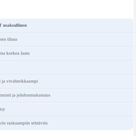
 maksullinen
en tilaus
ama korkea laatu
 ja vivahteikkaampi
muisti ja johdonmukaisuus
äsy
yös raskaampiin tehtäviin