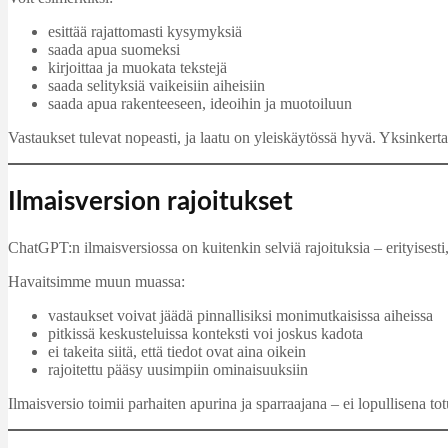
esittää rajattomasti kysymyksiä
saada apua suomeksi
kirjoittaa ja muokata tekstejä
saada selityksiä vaikeisiin aiheisiin
saada apua rakenteeseen, ideoihin ja muotoiluun
Vastaukset tulevat nopeasti, ja laatu on yleiskäytössä hyvä. Yksinkerta
Ilmaisversion rajoitukset
ChatGPT:n ilmaisversiossa on kuitenkin selviä rajoituksia – erityisesti,
Havaitsimme muun muassa:
vastaukset voivat jäädä pinnallisiksi monimutkaisissa aiheissa
pitkissä keskusteluissa konteksti voi joskus kadota
ei takeita siitä, että tiedot ovat aina oikein
rajoitettu pääsy uusimpiin ominaisuuksiin
Ilmaisversio toimii parhaiten apurina ja sparraajana – ei lopullisena to