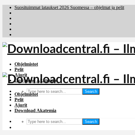
Suosituimmat lataukset 2026 Suomessa – ohjelmat ja pelit
Brafiler.se
Downloadcentral.no
Deutschedownloads.de
Download.dk
Holyfile.com
Ohjelmistot
Pelit
Ajurit
Download Akatemia
Search
Ohjelmistot
Pelit
Ajurit
Download Akatemia
Search