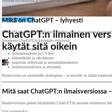
versiota käytännössä ja käyttäneet sitä kaikkeen lyhyistä teksteistä ja 
Tulokset olivat monipuolisemmat kuin ensiksi luulisi.
Mikä on ChatGPT – lyhyesti
Download Akatemia
ChatGPT:n ilmainen vers
ChatGPT on tekoälyyn perustuva chatbot, joka osaa vastata kysymyksiin, k
Suomessa ChatGPT:tä käytetään erityisesti:
käytät sitä oikein
kouluun ja opiskeluun
työhakemuksiin ja CV:hen
käännöksiin ja oikolukuun
nopeisiin selityksiin ja taustatutkimukseen
Martin Jørgensen
brainstormaukseen ja ideointiin
januar 8, 2026
Ilmaisversio on useimmille aloituspiste – ja monelle se riittää mainiosti
Mitä saat ChatGPT:n ilmaisversiossa –
Ilmaisversiossa pääset käyttämään ChatGPT:tä suoraan selaimessa ilm
Voit esimerkiksi: