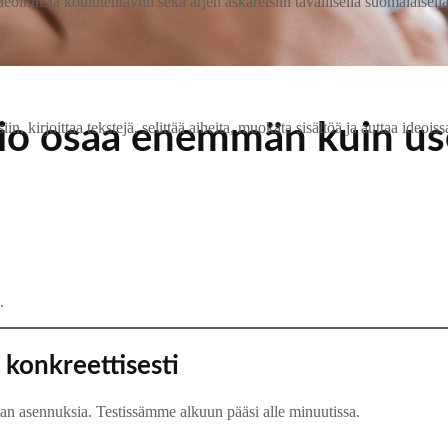
ideoinnista koulutehtäviin sekä arjen askareisiin tavallisella suomalaise
io osaa enemmän kuin us
irjoittaa tekstejä, selittää aiheita, muokata sisältöä ja auttaa ideoissa.
.
 konkreettisesti
an asennuksia. Testissämme alkuun pääsi alle minuutissa.