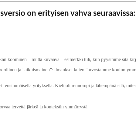
versio on erityisen vahva seuraavissa:
kan koominen – mutta kuvaava – esimerkki tuli, kun pyysimme sitä kirjo
n muodollinen ja “aikuismainen”: ilmaukset kuten “arvostamme koulun y
ensimmäisellä yrityksellä. Kieli oli rennompi ja lähempänä sitä, miten W
rvaa tervettä järkeä ja kontekstin ymmärrystä.