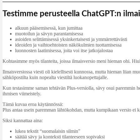
Testimme perusteella ChatGPT:n ilmais
alkuun pääsemisessä, kun jumittaa
muotoilun ja sävyn parantamisessa
asioiden selittämisessä yksinkertaisesti ja ymmärrettävästi
ideoiden ja vaihtoehtoisten näkökulmien tuottamisessa
luonnosten laatimisessa, joita voi itse jatkojalostaa
Kohtasimme myös tilanteita, joissa ilmaisversio meni hieman ohi. Hiu
Ilmaisversiossa viesti oli kielellisesti kunnossa, mutta hieman liia
sähköpostilta kuin nopealta viestiltä luokanopettajalle.
Kun testasimme saman tehtävän Plus-versiolla, sävy osui paremmin heti 
ihmisen viimeistely.
Tämä kuvaa eroa käytännössä:
Plus antaa usein paremman lähtökohdan, mutta kumpikaan versio ei ko
Siksi kannattaa aina:
lukea tekstit “suomalaisin silmin”
säätää sävy ja konteksti tilanteeseen sopivaksi