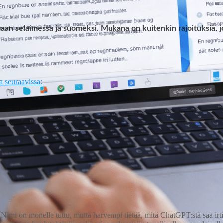
aan selaimessa ja suomeksi. Mukana on kuitenkin rajoituksia, j
a seuraavissa:
mi on monelle tuttu, mutta harvempi tietää, mitä ChatGPT:stä saa irti i