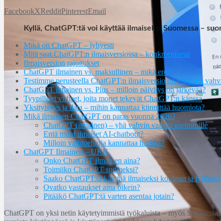
Facebook
X
Reddit
Pinterest
Email
Kyllä, ChatGPT:tä voi käyttää ilmaiseksi Suomessa – suor
Mikä on ChatGPT – lyhyesti
Mitä saat ChatGPT:n ilmaisversiossa – konkreettisesti
Ilmaisversion rajoitukset
ChatGPT ilmainen vs. maksullinen – mikä ero?
Testimme perusteella ChatGPT:n ilmaisversio on erityisen vahv
ChatGPT ilmainen vs. Plus – milloin päivitys on järkevää?
Tyypilliset virheet, joita monet tekevät ChatGPT:n kanssa
Yksityisyys ja data – mihin kannattaa kiinnittää huomiota?
Mikä ilmainen ChatGPT on paras vuonna 2026?
ChatGPT (ilmainen) – yhä vahvin valinta useimmille
Entä muut ilmaiset AI-chatbotit?
Milloin vaihtoehtoja kannattaa harkita?
ChatGPT Ilmainen – UKK
Onko ChatGPT ilmainen aina?
Toimiiko ChatGPT suomeksi?
Saako ChatGPT:tä käyttää ilmaiseksi kouluun ja työhön?
Ovatko vastaukset aina oikein?
Pitääkö ChatGPT:tä varten asentaa jotain?
ChatGPT on yksi netin käytetyimmistä työkaluista – myös Suomessa. Ni