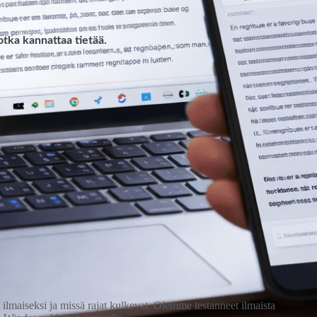
otka kannattaa tietää.
lmaiseksi ja missä rajat kulkevat. Olemme testanneet ilmaista