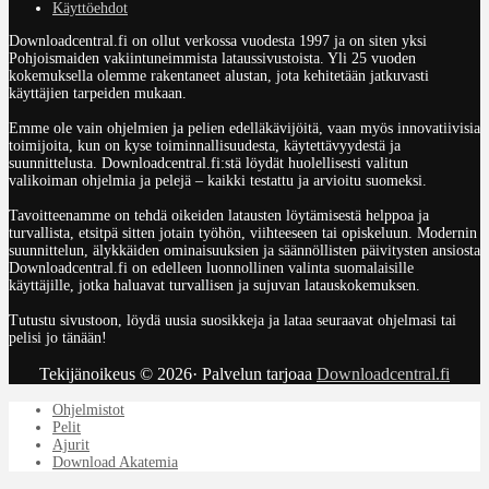
Käyttöehdot
Downloadcentral.fi on ollut verkossa vuodesta 1997 ja on siten yksi
Pohjoismaiden vakiintuneimmista lataussivustoista. Yli 25 vuoden
kokemuksella olemme rakentaneet alustan, jota kehitetään jatkuvasti
käyttäjien tarpeiden mukaan.
Emme ole vain ohjelmien ja pelien edelläkävijöitä, vaan myös innovatiivisia
toimijoita, kun on kyse toiminnallisuudesta, käytettävyydestä ja
suunnittelusta. Downloadcentral.fi:stä löydät huolellisesti valitun
valikoiman ohjelmia ja pelejä – kaikki testattu ja arvioitu suomeksi.
Tavoitteenamme on tehdä oikeiden latausten löytämisestä helppoa ja
turvallista, etsitpä sitten jotain työhön, viihteeseen tai opiskeluun. Modernin
suunnittelun, älykkäiden ominaisuuksien ja säännöllisten päivitysten ansiosta
Downloadcentral.fi on edelleen luonnollinen valinta suomalaisille
käyttäjille, jotka haluavat turvallisen ja sujuvan latauskokemuksen.
Tutustu sivustoon, löydä uusia suosikkeja ja lataa seuraavat ohjelmasi tai
pelisi jo tänään!
Tekijänoikeus © 2026· Palvelun tarjoaa
Downloadcentral.fi
Ohjelmistot
Pelit
Ajurit
Download Akatemia