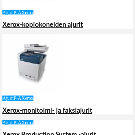
Ajurit
P-Å
Xerox
Xerox-kopiokoneiden ajurit
Ajurit
P-Å
Xerox
Xerox-monitoimi- ja faksiajurit
Ajurit
P-Å
Xerox
Xerox Production System -ajurit