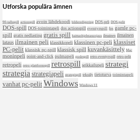
Utforska populära ämnen
avoin lähdekoodi
DOS-peli
90-tallsspill
actionspill
bilderedigering
DOS-pelit
DOS-spill
gamle pc-
DOS-toimintapeli
dos actionspill
eventyrspill
fps
gratis spill
spill
ilmainen
gratis nedlasting
ilmainen
haittaohjelmasuojaus
klassiset
ilmainen peli
klassinen pc-peli
lataus
klassikkopeli
PC-pelit
kuvankäsittely
klassisk spill
klassisk pc-spill
Mac
moninpeli
point-and-click
pulmapeli
retro-eventyrspill
retro-pelit
puslespill
retrospill
strategi
retropeli
seikkailupeli
retro plattformspill
strategia
strategiapeli
tietoturva
tekoäly
toimintapeli
strategispill
Windows
vanhat pc-pelit
Windows 11