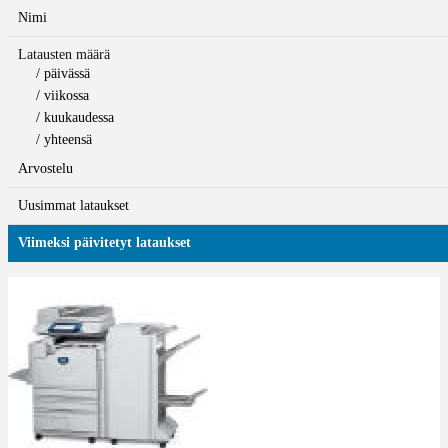
Nimi
Latausten määrä
/ päivässä
/ viikossa
/ kuukaudessa
/ yhteensä
Arvostelu
Uusimmat lataukset
Viimeksi päivitetyt lataukset