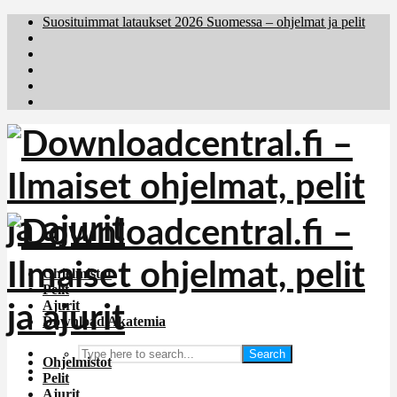
Suosituimmat lataukset 2026 Suomessa – ohjelmat ja pelit
Brafiler.se
Downloadcentral.no
Deutschedownloads.de
Download.dk
Holyfile.com
Ohjelmistot
Pelit
Ajurit
Download Akatemia
Search
Ohjelmistot
Pelit
Ajurit