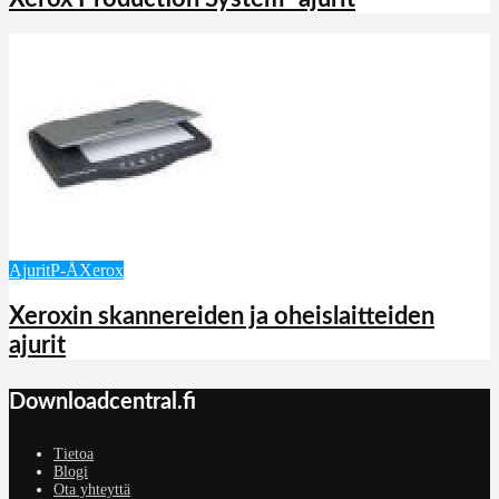
Ajurit
P-Å
Xerox
Xeroxin skannereiden ja oheislaitteiden
ajurit
Downloadcentral.fi
Tietoa
Blogi
Ota yhteyttä