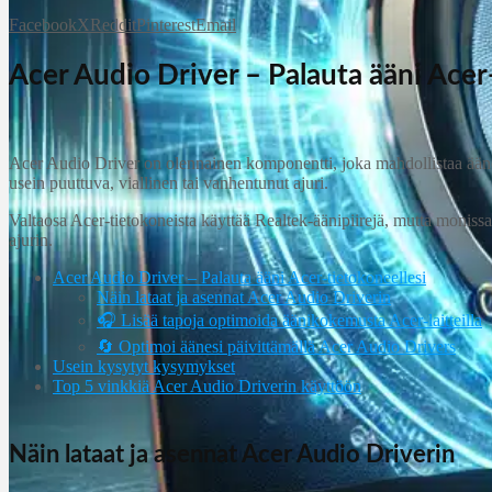
Facebook
X
Reddit
Pinterest
Email
Acer Audio Driver – Palauta ääni Acer
Acer Audio Driver on olennainen komponentti, joka mahdollistaa äänen
usein puuttuva, viallinen tai vanhentunut ajuri.
Valtaosa Acer‑tietokoneista käyttää Realtek‑äänipiirejä, mutta monissa 
ajurin.
Acer Audio Driver – Palauta ääni Acer‑tietokoneellesi
Näin lataat ja asennat Acer Audio Driverin
🎧 Lisää tapoja optimoida äänikokemusta Acer‑laitteilla
🔄 Optimoi äänesi päivittämällä Acer Audio Drivers
Usein kysytyt kysymykset
Top 5 vinkkiä Acer Audio Driverin käyttöön
Näin lataat ja asennat Acer Audio Driverin