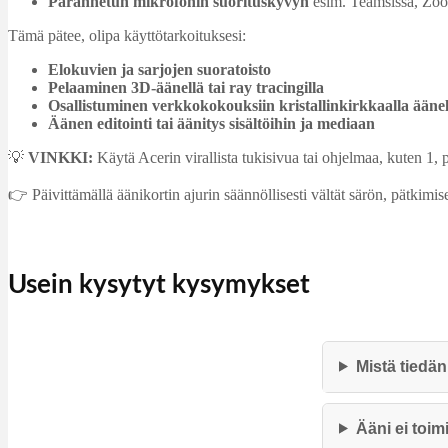
Parannetun mikrofonin suorituskyvyn
esim. Teamsissa, Zoo
Tämä pätee, olipa käyttötarkoituksesi:
Elokuvien ja sarjojen suoratoisto
Pelaaminen 3D‑äänellä tai ray tracingilla
Osallistuminen verkkokokouksiin kristallinkirkkaalla äänel
Äänen editointi tai äänitys sisältöihin ja mediaan
💡
VINKKI:
Käytä Acerin virallista tukisivua tai ohjelmaa, kuten 1, p
👉 Päivittämällä äänikortin ajurin säännöllisesti vältät särön, pätkimise
Usein kysytyt kysymykset
Mistä tiedä
Ääni ei toi