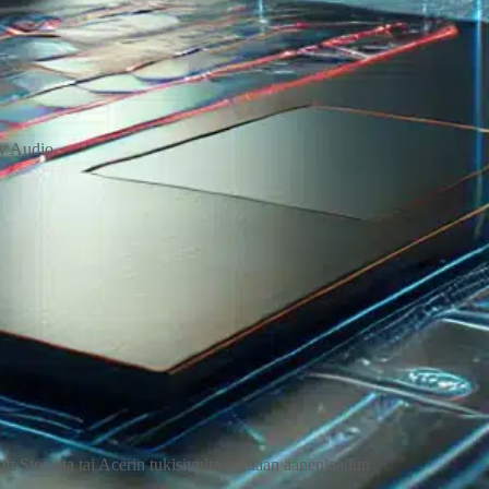
by Audio.
ft Storesta tai Acerin tukisivulta parhaan äänenlaadun