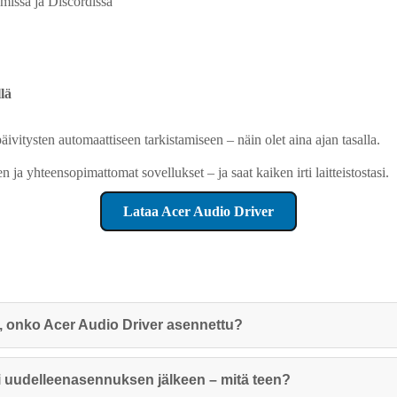
missa ja Discordissa
lä
äivitysten automaattiseen tarkistamiseen – näin olet aina ajan tasalla.
n ja yhteensopimattomat sovellukset – ja saat kaiken irti laitteistostasi.
Lataa Acer Audio Driver
n, onko Acer Audio Driver asennettu?
mi uudelleenasennuksen jälkeen – mitä teen?