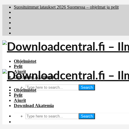
Suosituimmat lataukset 2026 Suomessa – ohjelmat ja pelit
Brafiler.se
Downloadcentral.no
Deutschedownloads.de
Download.dk
Holyfile.com
Ohjelmistot
Pelit
Ajurit
Download Akatemia
Search
Ohjelmistot
Pelit
Ajurit
Download Akatemia
Search