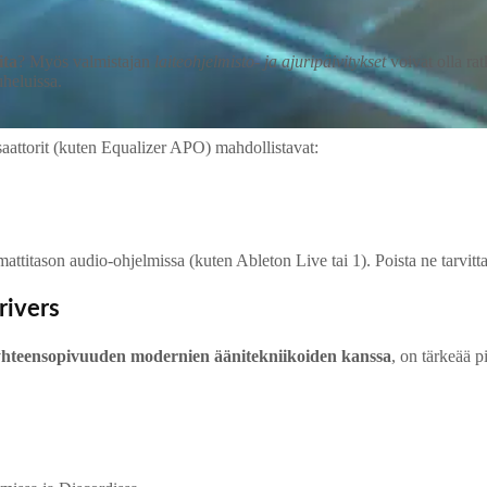
ita
? Myös valmistajan
laiteohjelmisto‑ ja ajuripäivitykset
voivat olla rat
uheluissa.
aattorit (kuten Equalizer APO) mahdollistavat:
titason audio‑ohjelmissa (kuten Ableton Live tai 1). Poista ne tarvitta
rivers
hteensopivuuden modernien äänitekniikoiden kanssa
, on tärkeää p