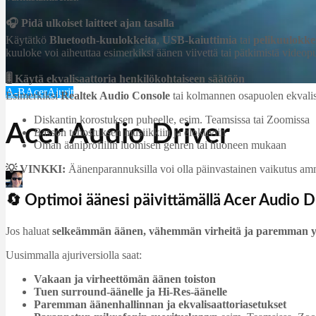
🎧 Pidä ulkoiset laitteet ajan tasalla
Käytätkö
Bluetooth‑kuulokkeita
,
USB‑kaiuttimia
tai
pelikuulokke
kuuloke voi aiheuttaa esimerkiksi äänen viivettä tai pätkimistä videop
🎚️ Käytä ekvalisaattoria henkilökohtaiseen säätöön
A-B
Acer
Ajurit
Esimerkiksi
Realtek Audio Console
tai kolmannen osapuolen ekvalis
Diskantin korostuksen puheelle, esim. Teamsissa tai Zoomissa
Acer Audio Driver
Basson tehostuksen musiikkiin ja elokuviin
Oman ääniprofiilin luomisen genren tai huoneen mukaan
💡 VINKKI:
Äänenparannuksilla voi olla päinvastainen vaikutus ammat
Martin Jørgensen
november 4, 2025
🔄 Optimoi äänesi päivittämällä Acer Audio D
Jos haluat
selkeämmän äänen, vähemmän virheitä ja paremman y
Uusimmalla ajuriversiolla saat:
Vakaan ja virheettömän äänen toiston
Tuen surround‑äänelle ja Hi‑Res‑äänelle
Paremman äänenhallinnan ja ekvalisaattoriasetukset