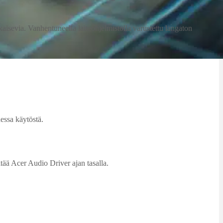
kaisevia. Vanhentuneella laiteohjelmistolla varustettu langaton
essa käytöstä.
itää Acer Audio Driver ajan tasalla.