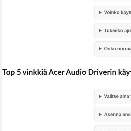
Voinko käyt
Tukeeko aju
Onko normaa
Top 5 vinkkiä Acer Audio Driverin kä
Valitse aina
Asenna ensin