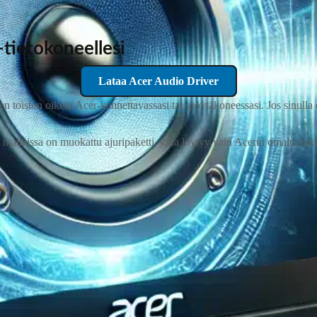
‑tietokoneellesi
Lataa Acer Audio Driver
 toiston oikein Acer‑kannettavassasi tai ‑pöytäkoneessasi. Jos sinulla
malleissa on muokattu ajuripaketti, joka löytyy vain Acerin omalta tukisi