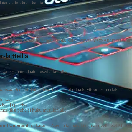
n latauspainikkeen kautta
uttuu usein Acer‑kohtaisia äänensäätöjä, kuten Waves MaxxAudio tai Dol
laitteilla
okoneesi äänenlaatua useilla tavoilla:
minaisuudet
lähtölaitteellesi. Täällä voit ottaa käyttöön esimerkiksi:
lussa.
ssa ja peleissä.
imerkiksi puhe ei huku musiikin alle.
und Unbound
‑ratkaisuja. Asenna tai päivitä nämä sovellukset Microso