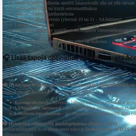
Siirry Acerin viralliselle ajurien lataussivulle alla tai yllä oleva
Syötä laitemallisi tai käytä automaattihakua
Valitse “Audio” ajuriluettelosta
Valitse Windows‑versio (yleensä 10 tai 11 – 64‑bittinen)
Lataa ja asenna ajuri
Käynnistä tietokone uudelleen asennuksen viimeistelemiseksi
👉 Älä käytä yleisiä Realtek‑ajureita, ellet ole kokenut – niistä pu
🎧 Lisää tapoja optimoida äänikokemusta Acer‑
Vaikka Acer Audio Driver olisi ajan tasalla, voit edelleen parantaa tiet
🔊 Hyödynnä Windowsin sisäänrakennettuja äänenparannuksia
Siirry kohtaan
Asetukset > Järjestelmä > Ääni > Laiteasetukset > O
Bassonvahvistus
– syventää bassoa, erityisesti musiikin kuunte
Virtuaalinen surround
– luo tilavamman äänimaiseman elokuvi
Loudness equalization
– tasoittaa äänenvoimakkuutta, jotta es
🎼 Hyödynnä edistynyttä ääniohjelmistoa (Dolby / DTS)
Monet uudemmat Acer‑tietokoneet tukevat
Dolby Audio
‑ tai
DTS So
varmistamiseksi.