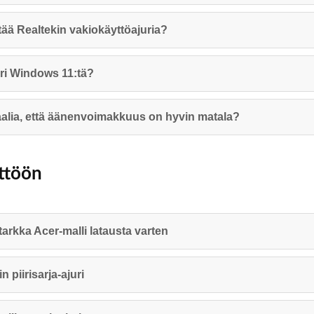
tää Realtekin vakiokäyttöajuria?
ri Windows 11:tä?
lia, että äänenvoimakkuus on hyvin matala?
yttöön
 tarkka Acer‑malli latausta varten
 piirisarja‑ajuri