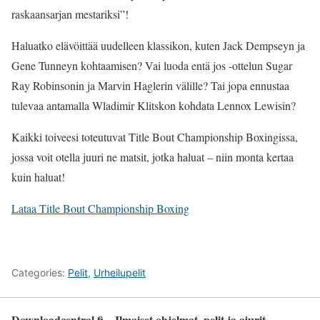
raskaansarjan mestariksi”!
Haluatko elävöittää uudelleen klassikon, kuten Jack Dempseyn ja
Gene Tunneyn kohtaamisen? Vai luoda entä jos -ottelun Sugar
Ray Robinsonin ja Marvin Haglerin välille? Tai jopa ennustaa
tulevaa antamalla Wladimir Klitskon kohdata Lennox Lewisin?
Kaikki toiveesi toteutuvat Title Bout Championship Boxingissa,
jossa voit otella juuri ne matsit, jotka haluat – niin monta kertaa
kuin haluat!
Lataa Title Bout Championship Boxing
Categories:
Pelit
,
Urheilupelit
Downloadcentral.fi – Ilmaiset ohjelmat, pelit ja ajurit