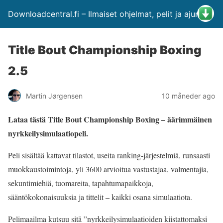
Downloadcentral.fi – Ilmaiset ohjelmat, pelit ja ajurit
Title Bout Championship Boxing
2.5
Martin Jørgensen
10 måneder ago
Lataa tästä Title Bout Championship Boxing – äärimmäinen
nyrkkeilysimulaatiopeli.
Peli sisältää kattavat tilastot, useita ranking-järjestelmiä, runsaasti
muokkaustoimintoja, yli 3600 arvioitua vastustajaa, valmentajia,
sekuntimiehiä, tuomareita, tapahtumapaikkoja,
sääntökokonaisuuksia ja tittelit – kaikki osana simulaatiota.
Pelimaailma kutsuu sitä ”nyrkkeilysimulaatioiden kiistattomaksi