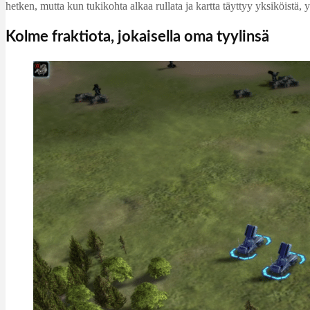
hetken, mutta kun tukikohta alkaa rullata ja kartta täyttyy yksiköist
Kolme fraktiota, jokaisella oma tyylinsä