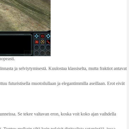
nopeasti.
asta ja selviytymisestä. Kuulostaa klassiselta, mutta fraktiot antavat
u futuristisella muotoilullaan ja elegantimmilla aseillaan. Erot eivät
nneissa. Se tekee valtavan eron, koska voit koko ajan vaihdella
. Tuntuu melkein siltä kuin pelaisit digitaalista sotapöytää, jossa