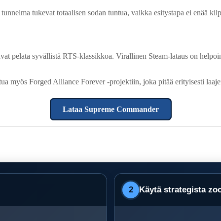
n tunnelma tukevat totaalisen sodan tuntua, vaikka esitystapa ei enää ki
vat pelata syvällistä RTS-klassikkoa. Virallinen Steam-lataus on hel
utustua myös Forged Alliance Forever -projektiin, joka pitää erityisest
Lataa Supreme Commander
2
Käytä strategista zo