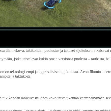
 tilannekuva, tukikohdan puolustus ja taktiset sijoitukset ratkaisevat 
n, jotka taistelevat kukin oman versionsa puolesta – rauhasta, hallinn
n on teknologisempi ja aggressiivisempi, kun taas Aeon Illuminate erottu
joita ja taktiikoita.
 tukikohdan lähikuvasta lähes koko taistelukentän karttanäkymään seku
uotantopainetta, laivastoiskuja, ilmaherruutta ja pitkäkantamaista tykistöä