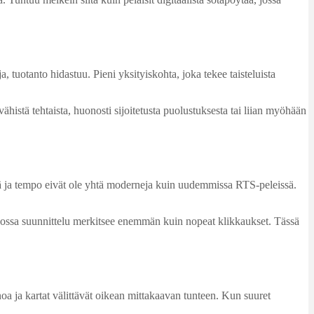
 tuotanto hidastuu. Pieni yksityiskohta, joka tekee taisteluista
ähistä tehtaista, huonosti sijoitetusta puolustuksesta tai liian myöhään
ymä ja tempo eivät ole yhtä moderneja kuin uudemmissa RTS-peleissä.
, jossa suunnittelu merkitsee enemmän kuin nopeat klikkaukset. Tässä
noa ja kartat välittävät oikean mittakaavan tunteen. Kun suuret