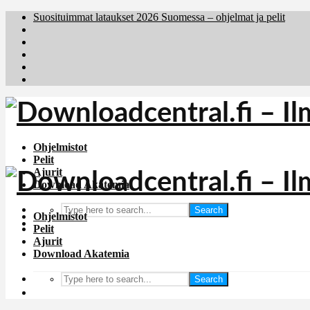
Suosituimmat lataukset 2026 Suomessa – ohjelmat ja pelit
Brafiler.se
Downloadcentral.no
Deutschedownloads.de
Download.dk
Holyfile.com
Ohjelmistot
Pelit
Ajurit
Download Akatemia
Search
Ohjelmistot
Pelit
Ajurit
Download Akatemia
Search