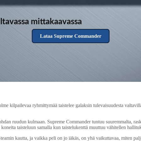
tavassa mittakaavassa
Lataa Supreme Commander
ilpailevaa ryhmittymää taistelee galaksin tulevaisuudesta valtavilla armeij
tukikohdan ruudun kulmaan. Supreme Commander tuntuu suuremmalta, ra
iä koneita taisteluun samalla kun taistelukenttä muuttuu vähitellen hallitu
n kautta, ja vaikka peli on jo iäkäs, on yhä vaikuttavaa, miten palj