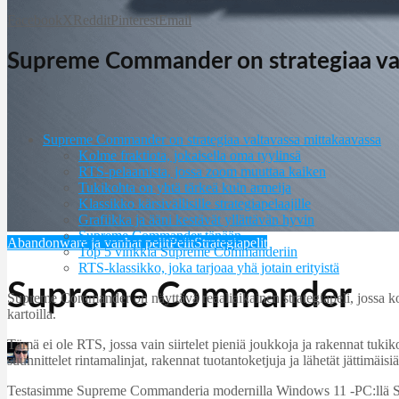
Facebook
X
Reddit
Pinterest
Email
Supreme Commander on strategiaa val
Supreme Commander on strategiaa valtavassa mittakaavassa
Kolme fraktiota, jokaisella oma tyylinsä
RTS-pelaamista, jossa zoom muuttaa kaiken
Tukikohta on yhtä tärkeä kuin armeija
Klassikko kärsivällisille strategiapelaajille
Grafiikka ja ääni kestävät yllättävän hyvin
Supreme Commander tänään
Abandonware ja vanhat pelit
Pelit
Strategiapelit
Top 5 vinkkiä Supreme Commanderiin
RTS-klassikko, joka tarjoaa yhä jotain erityistä
Supreme Commander
Supreme Commander on näyttävä reaaliaikainen strategiapeli, jossa kolme k
kartoilla.
Tämä ei ole RTS, jossa vain siirtelet pieniä joukkoja ja rakennat 
Martin Jørgensen
suunnittelet rintamalinjat, rakennat tuotantoketjuja ja lähetät jättimäis
maj 2, 2026
Testasimme Supreme Commanderia modernilla Windows 11 -PC:llä Steami