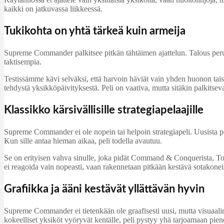
kaikki on jatkuvassa liikkeessä.
Tukikohta on yhtä tärkeä kuin armeija
Supreme Commander palkitsee pitkän tähtäimen ajattelun. Talous perustu
taktisempia.
Testissämme kävi selväksi, että harvoin häviät vain yhden huonon taiste
tehdystä yksikköpäivityksestä. Peli on vaativa, mutta sitäkin palkitse
Klassikko kärsivällisille strategiapelaajille
Supreme Commander ei ole nopein tai helpoin strategiapeli. Uusista pe
Kun sille antaa hieman aikaa, peli todella avautuu.
Se on erityisen vahva sinulle, joka pidät Command & Conquerista, Tota
ei reagoida vain nopeasti, vaan rakennetaan pitkään kestävä sotakonei
Grafiikka ja ääni kestävät yllättävän hyvin
Supreme Commander ei tietenkään ole graafisesti uusi, mutta visuaalinen
kokeelliset yksiköt vyöryvät kentälle, peli pystyy yhä tarjoamaan piene