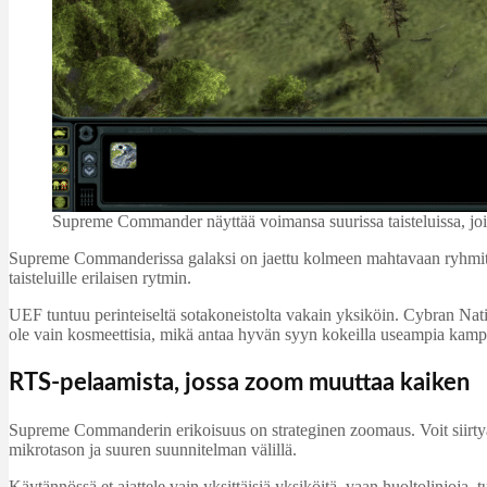
Supreme Commander näyttää voimansa suurissa taisteluissa, joissa
Supreme Commanderissa galaksi on jaettu kolmeen mahtavaan ryhmittymää
taisteluille erilaisen rytmin.
UEF tuntuu perinteiseltä sotakoneistolta vakain yksiköin. Cybran Natio
ole vain kosmeettisia, mikä antaa hyvän syyn kokeilla useampia kampan
RTS-pelaamista, jossa zoom muuttaa kaiken
Supreme Commanderin erikoisuus on strateginen zoomaus. Voit siirtyä
mikrotason ja suuren suunnitelman välillä.
Käytännössä et ajattele vain yksittäisiä yksiköitä, vaan huoltolinjoja, t