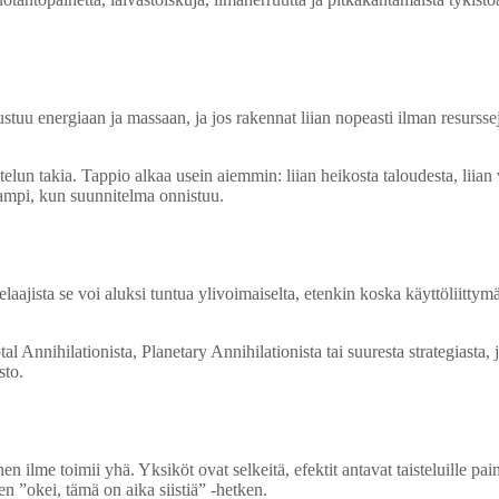
u energiaan ja massaan, ja jos rakennat liian nopeasti ilman resursseja,
lun takia. Tappio alkaa usein aiemmin: liian heikosta taloudesta, liian v
vampi, kun suunnitelma onnistuu.
laajista se voi aluksi tuntua ylivoimaiselta, etenkin koska käyttöliitt
l Annihilationista, Planetary Annihilationista tai suuresta strategiasta
sto.
 ilme toimii yhä. Yksiköt ovat selkeitä, efektit antavat taisteluille pai
n ”okei, tämä on aika siistiä” -hetken.