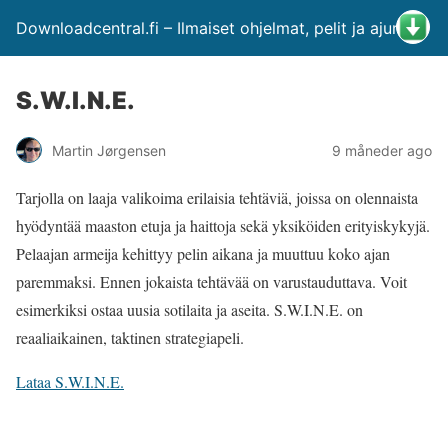
Downloadcentral.fi – Ilmaiset ohjelmat, pelit ja ajurit
S.W.I.N.E.
Martin Jørgensen
9 måneder ago
Tarjolla on laaja valikoima erilaisia tehtäviä, joissa on olennaista
hyödyntää maaston etuja ja haittoja sekä yksiköiden erityiskykyjä.
Pelaajan armeija kehittyy pelin aikana ja muuttuu koko ajan
paremmaksi. Ennen jokaista tehtävää on varustauduttava. Voit
esimerkiksi ostaa uusia sotilaita ja aseita. S.W.I.N.E. on
reaaliaikainen, taktinen strategiapeli.
Lataa S.W.I.N.E.