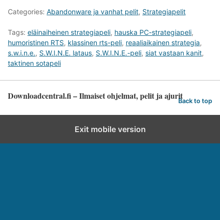
Categories:
Abandonware ja vanhat pelit
,
Strategiapelit
Tags:
eläinaiheinen strategiapeli
,
hauska PC-strategiapeli
,
humoristinen RTS
,
klassinen rts-peli
,
reaaliaikainen strategia
,
s.w.i.n.e.
,
S.W.I.N.E. lataus
,
S.W.I.N.E.-peli
,
siat vastaan kanit
,
taktinen sotapeli
Downloadcentral.fi – Ilmaiset ohjelmat, pelit ja ajurit
Back to top
Exit mobile version