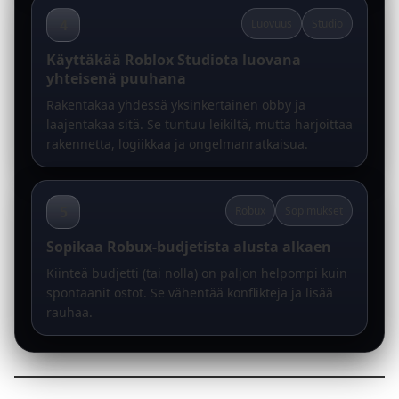
4
Luovuus
Studio
Käyttäkää Roblox Studiota luovana
yhteisenä puuhana
Rakentakaa yhdessä yksinkertainen obby ja
laajentakaa sitä. Se tuntuu leikiltä, mutta harjoittaa
rakennetta, logiikkaa ja ongelmanratkaisua.
5
Robux
Sopimukset
Sopikaa Robux-budjetista alusta alkaen
Kiinteä budjetti (tai nolla) on paljon helpompi kuin
spontaanit ostot. Se vähentää konflikteja ja lisää
rauhaa.