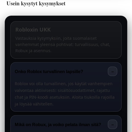
Usein kysytyt kysymykset
Robloxin UKK
Vastauksia kysymyksiin, joita suomalaiset
vanhemmat yleensä pohtivat: turvallisuus, chat,
Robux ja asennus.
Onko Roblox turvallinen lapsille?
–
Roblox voi olla turvallinen, jos käytät vanhempien
valvontaa aktiivisesti: sisältösuodattimet, rajattu
chat ja PIN-koodi asetuksiin. Aloita tiukoilla rajoilla
ja löysää vähitellen.
Mikä on Robux, ja voiko pelata ilman sitä?
–