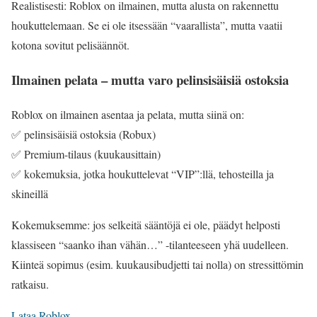
Realistisesti: Roblox on ilmainen, mutta alusta on rakennettu
houkuttelemaan. Se ei ole itsessään “vaarallista”, mutta vaatii
kotona sovitut pelisäännöt.
Ilmainen pelata – mutta varo pelinsisäisiä ostoksia
Roblox on ilmainen asentaa ja pelata, mutta siinä on:
✅ pelinsisäisiä ostoksia (Robux)
✅ Premium-tilaus (kuukausittain)
✅ kokemuksia, jotka houkuttelevat “VIP”:llä, tehosteilla ja
skineillä
Kokemuksemme: jos selkeitä sääntöjä ei ole, päädyt helposti
klassiseen “saanko ihan vähän…” -tilanteeseen yhä uudelleen.
Kiinteä sopimus (esim. kuukausibudjetti tai nolla) on stressittömin
ratkaisu.
Lataa Roblox