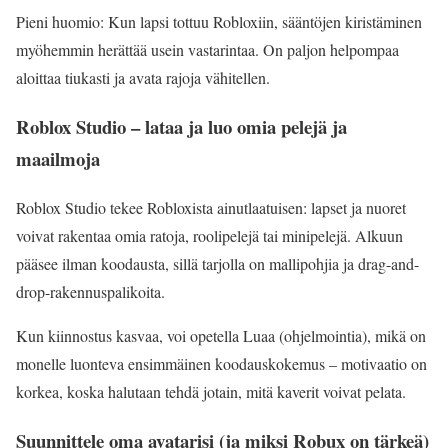
Pieni huomio: Kun lapsi tottuu Robloxiin, sääntöjen kiristäminen
myöhemmin herättää usein vastarintaa. On paljon helpompaa
aloittaa tiukasti ja avata rajoja vähitellen.
Roblox Studio – lataa ja luo omia pelejä ja
maailmoja
Roblox Studio tekee Robloxista ainutlaatuisen: lapset ja nuoret
voivat rakentaa omia ratoja, roolipelejä tai minipelejä. Alkuun
pääsee ilman koodausta, sillä tarjolla on mallipohjia ja drag-and-
drop-rakennuspalikoita.
Kun kiinnostus kasvaa, voi opetella Luaa (ohjelmointia), mikä on
monelle luonteva ensimmäinen koodauskokemus – motivaatio on
korkea, koska halutaan tehdä jotain, mitä kaverit voivat pelata.
Suunnittele oma avatarisi (ja miksi Robux on tärkeä)