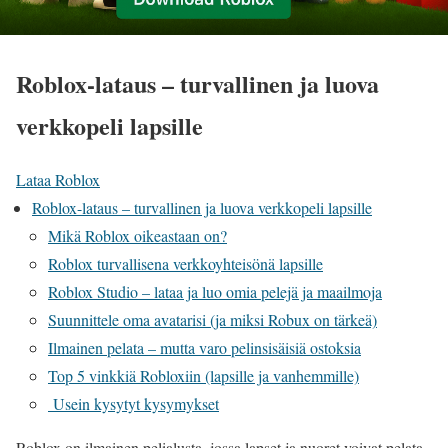
Roblox-lataus – turvallinen ja luova
verkkopeli lapsille
Lataa Roblox
Roblox-lataus – turvallinen ja luova verkkopeli lapsille
Mikä Roblox oikeastaan on?
Roblox turvallisena verkkoyhteisönä lapsille
Roblox Studio – lataa ja luo omia pelejä ja maailmoja
Suunnittele oma avatarisi (ja miksi Robux on tärkeä)
Ilmainen pelata – mutta varo pelinsisäisiä ostoksia
Top 5 vinkkiä Robloxiin (lapsille ja vanhemmille)
Usein kysytyt kysymykset
Roblox on ilmainen pelialusta, jossa lapset ja nuoret voivat pelata