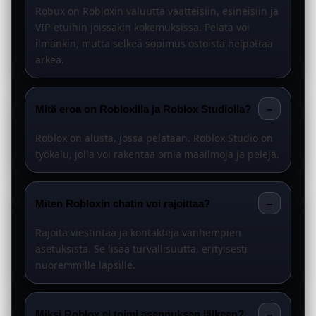
Robux on Robloxin valuutta vaatteisiin, esineisiin ja
VIP-etuihin joissakin kokemuksissa. Pelata voi
ilmankin, mutta selkeä sopimus ostoista helpottaa
arkea.
Mitä eroa on Robloxilla ja Roblox Studiolla?
–
Roblox on alusta, jossa pelataan. Roblox Studio on
työkalu, jolla voi rakentaa omia maailmoja ja pelejä.
Miten Robloxin chatin voi rajoittaa?
–
Rajoita viestintää ja kontakteja vanhempien
asetuksista. Se lisää turvallisuutta, erityisesti
nuoremmille lapsille.
Miksi Roblox ei toimi asennuksen jälkeen?
–