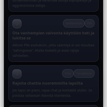
turvallisemman ja vähentää outoja kopiopelejä ja
aggressiivisia ostoja.
2
Vanhemmat
PIN
Ota vanhempien valvonta käyttöön heti ja
lukitse se
Aktivoi PIN asetuksiin, jotta sääntöjä ei voi muuttaa
“vahingossa”. Aloita tiukasti ja avaa rajoja
vähitellen.
3
Chat
Turvallisuus
Rajoita chattia nuoremmilta lapsilta
Jos lapsi on pieni, rajaa chat ja kontaktit aluksi. Se
poistaa valtaosan ikävistä tilanteista.