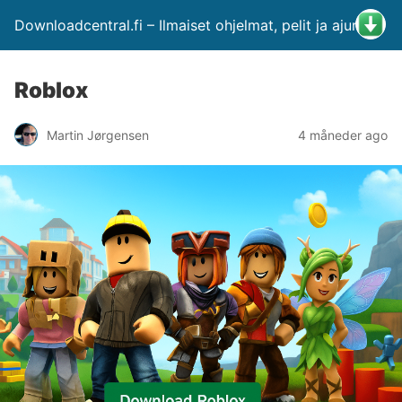
Downloadcentral.fi – Ilmaiset ohjelmat, pelit ja ajurit
Roblox
Martin Jørgensen
4 måneder ago