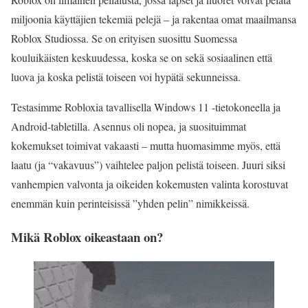
miljoonia käyttäjien tekemiä pelejä – ja rakentaa omat maailmansa
Roblox Studiossa. Se on erityisen suosittu Suomessa
kouluikäisten keskuudessa, koska se on sekä sosiaalinen että
luova ja koska pelistä toiseen voi hypätä sekunneissa.
Testasimme Robloxia tavallisella Windows 11 -tietokoneella ja
Android-tabletilla. Asennus oli nopea, ja suosituimmat
kokemukset toimivat vakaasti – mutta huomasimme myös, että
laatu (ja “vakavuus”) vaihtelee paljon pelistä toiseen. Juuri siksi
vanhempien valvonta ja oikeiden kokemusten valinta korostuvat
enemmän kuin perinteisissä ”yhden pelin” nimikkeissä.
Mikä Roblox oikeastaan on?