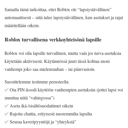
Samalla tämä tarkoittaa, ettei Roblox ole “lapsiystävällinen”
automaattisesti – siitä tulee lapsiystävällinen, kun asetukset ja rajat
määritellään oikein.
Roblox turvallisena verkkoyhteisönä lapsille
Roblox voi olla lapsille turvallinen, mutta vain jos turva-asetuksia
käytetään aktiivisesti. Käytännössä juuri tässä kohtaa moni
vanhempi joko saa mielenrauhan – tai päinvastoin.
Suosittelemme testimme perusteella:
✅ Ota PIN-koodi käyttöön vanhempien asetuksiin (jottei lapsi voi
muuttaa niitä “vahingossa”)
✅ Aseta ikä-/sisältösuodattimet oikein
✅ Rajoita chattia, erityisesti nuoremmilta lapsilta
✅ Seuraa kaveripyyntöjä ja “yhteyksiä”