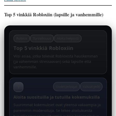
Top 5 vinkkiä Robloxiin (lapsille ja vanhemmille)
Roblox
Turvallisuus
Aloita helposti
Top 5 vinkkiä Robloxiin
Viisi asiaa, jotka tekevät Robloxista hauskemman
(ja vähemmän stressaavan) sekä lapsille että
vanhemmille.
1
Uudet pelaajat
Vakaat pelit
Aloita suosituilla ja tutuilla kokemuksilla
Suurimmat kokemukset ovat yleensä vakaampia ja
paremmin moderoituja. Se tekee aloituksesta