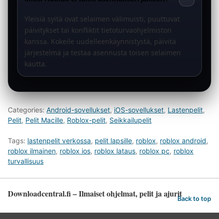
Yleisiä syitä ovat selaimen välimuisti, puuttuvat
päivitykset tai konfliktit tietoturvaohjelmiston
kanssa. Kokeile uudelleenkäynnistystä, päivitä
järjestelmä ja testaa asennusta toisen selaimen
kautta.
Categories:
Android-sovellukset
,
iOS-sovellukset
,
Lastenpelit
,
Pelit
,
Pelit Macille
,
Roblox-pelit
,
Seikkailupelit
Tags:
lastenpelit verkossa
,
pelit lapsille
,
roblox
,
roblox android
,
roblox ilmainen
,
roblox ios
,
roblox lataus
,
roblox pc
,
roblox
turvallisuus
Downloadcentral.fi – Ilmaiset ohjelmat, pelit ja ajurit
Back to top