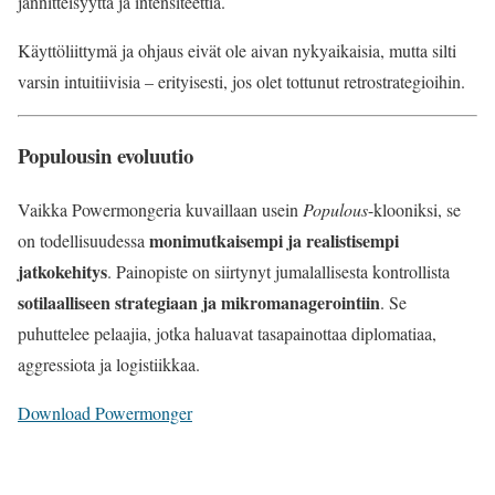
jännitteisyyttä ja intensiteettiä.
Käyttöliittymä ja ohjaus eivät ole aivan nykyaikaisia, mutta silti
varsin intuitiivisia – erityisesti, jos olet tottunut retrostrategioihin.
Populousin evoluutio
Vaikka Powermongeria kuvaillaan usein
Populous
-klooniksi, se
monimutkaisempi ja realistisempi
on todellisuudessa
jatkokehitys
. Painopiste on siirtynyt jumalallisesta kontrollista
sotilaalliseen strategiaan ja mikromanagerointiin
. Se
puhuttelee pelaajia, jotka haluavat tasapainottaa diplomatiaa,
aggressiota ja logistiikkaa.
Download Powermonger