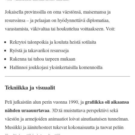
Jokaisella provinssilla on oma väestönsä, maisemansa ja
resurssinsa – ja pelaajan on hyödynnettävä diplomatiaa,
varastamista, väkivaltaa tai houkuttelua voittaakseen. Voit:
Rekrytoi talonpoikia ja kouluta heistä sotilaita
Ryöstä ja takavarikoi resursseja
Rakenna tai tuhoa tarpeen mukaan
Hallinnoi joukkojasi yksinkertaisilla komennoilla
Tekniikka ja visuaalit
grafiikka oli aikaansa
Peli julkaistiin alun perin vuonna 1990, ja
nähden uraauurtavaa
. 3D:tä muistuttava perspektiivi sekä
väestön ja armeijoiden animaatiot loivat ainutlaatuisen tunnelman.
Musiikki ja äänitehosteet tukevat kokonaisuutta ja tuovat peliin