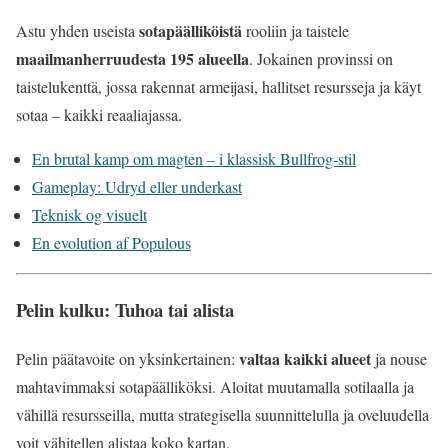
sotapäälliköistä
Astu yhden useista
rooliin ja taistele
maailmanherruudesta 195 alueella
. Jokainen provinssi on
taistelukenttä, jossa rakennat armeijasi, hallitset resursseja ja käyt
sotaa – kaikki reaaliajassa.
En brutal kamp om magten – i klassisk Bullfrog-stil
Gameplay: Udryd eller underkast
Teknisk og visuelt
En evolution af Populous
Pelin kulku: Tuhoa tai alista
valtaa kaikki alueet
Pelin päätavoite on yksinkertainen:
ja nouse
mahtavimmaksi sotapäälliköksi. Aloitat muutamalla sotilaalla ja
vähillä resursseilla, mutta strategisella suunnittelulla ja oveluudella
voit vähitellen alistaa koko kartan.