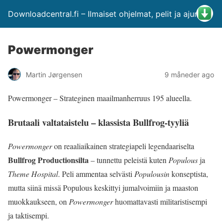
Downloadcentral.fi – Ilmaiset ohjelmat, pelit ja ajurit
Powermonger
Martin Jørgensen
9 måneder ago
Powermonger – Strateginen maailmanherruus 195 alueella.
Brutaali valtataistelu – klassista Bullfrog-tyyliä
Powermonger
on reaaliaikainen strategiapeli legendaariselta
Bullfrog Productionsilta
– tunnettu peleistä kuten
Populous
ja
Theme Hospital
. Peli ammentaa selvästi
Populousin
konseptista,
mutta siinä missä Populous keskittyi jumalvoimiin ja maaston
muokkaukseen, on
Powermonger
huomattavasti militaristisempi
ja taktisempi.