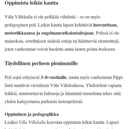
Oppimista leikin kautta
Villa Villekulla ei ole pelkkää viihdettä – se on myös
luovuuttaan,
pedagoginen peli. Leikin kautta lapset kehittävät
motoriikkaansa ja ongelmanratkaisutaitojaan
. Pelissä ei ole
mainoksia, sovelluksen sisäisiä ostoja tai häiritseviä elementtejä,
joten vanhemmat voivat huoletta antaa lasten pelata itsekseen.
Täydellinen perheen pienimmille
3–8-vuotiaille
Peli sopii erityisesti
, mutta myös vanhemmat Pippi-
fanit nauttivat vierailusta Villa Villekullassa. Yhdistelmä vapaata
leikkiä, tunnistettavia hahmoja ja lämmintä tunnelmaa tekee siitä
yhden kategoriansa parhaista lastenpeleistä.
Oppiminen ja pedagogiikka
Lisäksi
Villa Villekulla
korostaa oppimista leikin kautta. Lapset