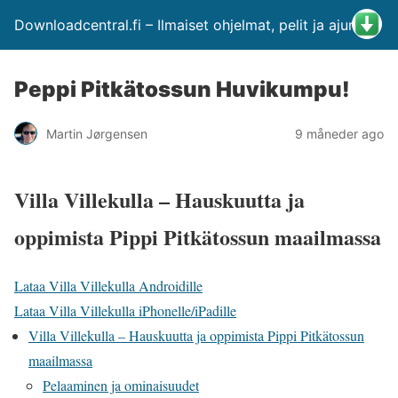
Downloadcentral.fi – Ilmaiset ohjelmat, pelit ja ajurit
Peppi Pitkätossun Huvikumpu!
Martin Jørgensen
9 måneder ago
Villa Villekulla – Hauskuutta ja
oppimista Pippi Pitkätossun maailmassa
Lataa Villa Villekulla Androidille
Lataa Villa Villekulla iPhonelle/iPadille
Villa Villekulla – Hauskuutta ja oppimista Pippi Pitkätossun
maailmassa
Pelaaminen ja ominaisuudet