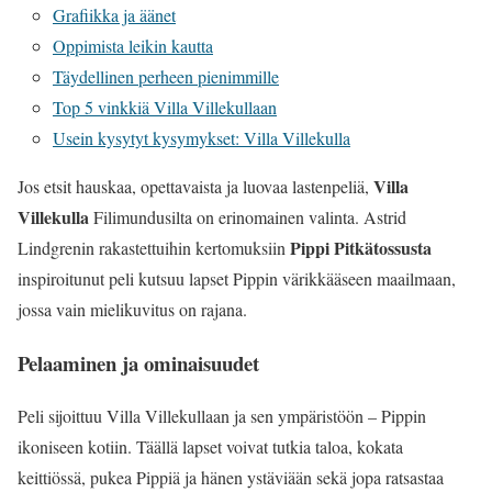
Grafiikka ja äänet
Oppimista leikin kautta
Täydellinen perheen pienimmille
Top 5 vinkkiä Villa Villekullaan
Usein kysytyt kysymykset: Villa Villekulla
Villa
Jos etsit hauskaa, opettavaista ja luovaa lastenpeliä,
Villekulla
Filimundusilta on erinomainen valinta. Astrid
Pippi Pitkätossusta
Lindgrenin rakastettuihin kertomuksiin
inspiroitunut peli kutsuu lapset Pippin värikkääseen maailmaan,
jossa vain mielikuvitus on rajana.
Pelaaminen ja ominaisuudet
Peli sijoittuu Villa Villekullaan ja sen ympäristöön – Pippin
ikoniseen kotiin. Täällä lapset voivat tutkia taloa, kokata
keittiössä, pukea Pippiä ja hänen ystäviään sekä jopa ratsastaa