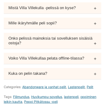
Mistä Villa Villekulla -pelissä on kyse?
+
Pelissä tutkitaan Pippi Pitkätossun taloa, Villa Villekullaa.
Mille ikäryhmälle peli sopii?
+
Lapset voivat leikkiä vapaasti, pukea Pippiä, laittaa ruokaa
ja löytää hauskoja yllätyksiä talosta – ilman aikarajoja.
Villa Villekulla on suunniteltu 3–8-vuotiaille, mutta myös
Onko pelissä mainoksia tai sovelluksen sisäisiä
vanhemmat Pippi Pitkätossun fanit nauttivat pelin vapaasta
ostoja?
+
leikistä ja värikkäästä maailmasta.
Ei, pelissä ei ole mainoksia eikä sovelluksen sisäisiä ostoja.
Voiko Villa Villekullaa pelata offline-tilassa?
+
Vanhemmat voivat siis huoletta antaa lasten pelata ilman
riskiä tahattomista ostoista.
Kyllä, Villa Villekullaa voi pelata ilman internetyhteyttä
Kuka on pelin takana?
+
latauksen jälkeen – täydellinen matkoille tai paikkoihin,
joissa ei ole Wi-Fiä.
Pelin on kehittänyt ruotsalainen Filimundus, joka on tehnyt
Categories:
Abandonware ja vanhat pelit
,
Lastenpelit
,
Pelit
useita tunnettuja lastenpelejä Astrid Lindgrenin hahmoihin,
Tags:
Filimundus
,
Huvikumpu-sovellus
,
lastenpeli
,
oppiminen
kuten Vaahteramäen Eemeliin ja Pippi Pitkätossuun,
leikin kautta
,
Peppi Pitkätossu -peli
perustuen.