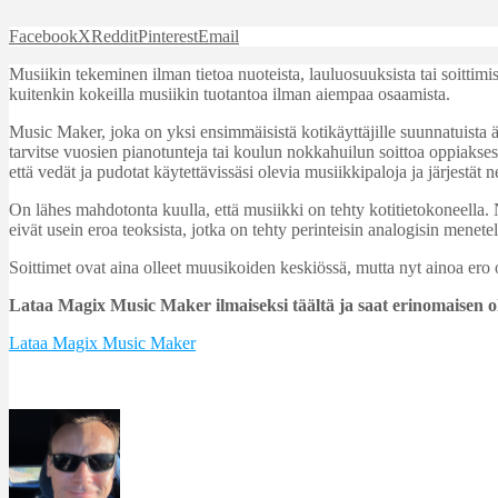
Facebook
X
Reddit
Pinterest
Email
Musiikin tekeminen ilman tietoa nuoteista, lauluosuuksista tai soittimis
kuitenkin kokeilla musiikin tuotantoa ilman aiempaa osaamista.
Music Maker, joka on yksi ensimmäisistä kotikäyttäjille suunnatuista ä
tarvitse vuosien pianotunteja tai koulun nokkahuilun soittoa oppiakses
että vedät ja pudotat käytettävissäsi olevia musiikkipaloja ja järjestät 
On lähes mahdotonta kuulla, että musiikki on tehty kotitietokoneella.
eivät usein eroa teoksista, jotka on tehty perinteisin analogisin menete
Soittimet ovat aina olleet muusikoiden keskiössä, mutta nyt ainoa ero 
Lataa Magix Music Maker ilmaiseksi täältä ja saat erinomaisen 
Lataa Magix Music Maker