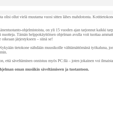
ta olisi ollut vielä muutama vuosi sitten lähes mahdotonta. Kotitietokone
änentuotanto-ohjelmistoista, on yli 15 vuoden ajan tarjonnut kaikki tar
i nuotteja. Tämän helppokäyttöisen ohjelman avulla voit tuottaa ammattit
ne oikeaan järjestykseen – siinä se!
 Nykyään tietokone nähdään muusikoille välttämättömänä työkaluna, jonka
lmin.
on, että säveltäminen onnistuu myös PC:llä – joten jokainen voi ilmaista
ohjelman oman musiikin säveltämiseen ja tuotantoon.