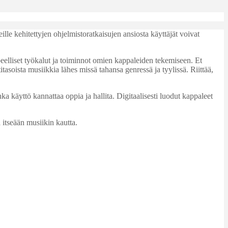
ille kehitettyjen ohjelmistoratkaisujen ansiosta käyttäjät voivat
peelliset työkalut ja toiminnot omien kappaleiden tekemiseen. Et
asoista musiikkia lähes missä tahansa genressä ja tyylissä. Riittää,
 käyttö kannattaa oppia ja hallita. Digitaalisesti luodut kappaleet
 itseään musiikin kautta.