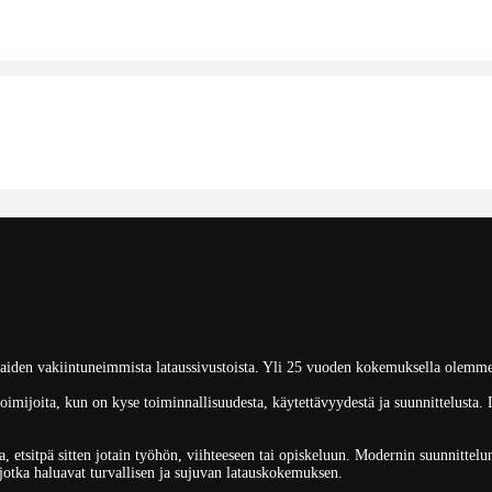
aiden vakiintuneimmista lataussivustoista. Yli 25 vuoden kokemuksella olemme r
imijoita, kun on kyse toiminnallisuudesta, käytettävyydestä ja suunnittelusta. 
, etsitpä sitten jotain työhön, viihteeseen tai opiskeluun. Modernin suunnittelu
 jotka haluavat turvallisen ja sujuvan latauskokemuksen.