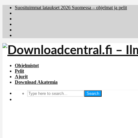
Suosituimmat lataukset 2026 Suomessa – ohjelmat ja pelit
Brafiler.se
Downloadcentral.no
Deutschedownloads.de
Download.dk
Holyfile.com
Ohjelmistot
Pelit
Ajurit
Download Akatemia
Search