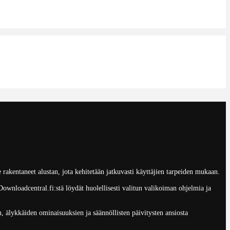
akentaneet alustan, jota kehitetään jatkuvasti käyttäjien tarpeiden mukaan.
Downloadcentral.fi:stä löydät huolellisesti valitun valikoiman ohjelmia ja
n, älykkäiden ominaisuuksien ja säännöllisten päivitysten ansiosta