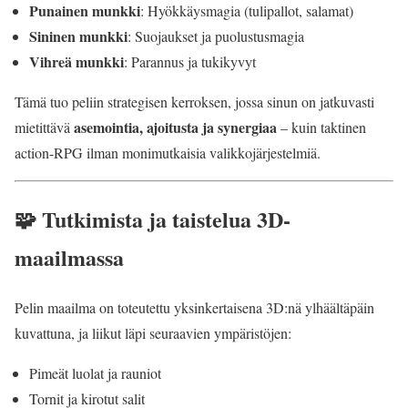
Punainen munkki
: Hyökkäysmagia (tulipallot, salamat)
Sininen munkki
: Suojaukset ja puolustusmagia
Vihreä munkki
: Parannus ja tukikyvyt
Tämä tuo peliin strategisen kerroksen, jossa sinun on jatkuvasti
asemointia, ajoitusta ja synergiaa
mietittävä
– kuin taktinen
action-RPG ilman monimutkaisia valikkojärjestelmiä.
🧩 Tutkimista ja taistelua 3D-
maailmassa
Pelin maailma on toteutettu yksinkertaisena 3D:nä ylhäältäpäin
kuvattuna, ja liikut läpi seuraavien ympäristöjen:
Pimeät luolat ja rauniot
Tornit ja kirotut salit