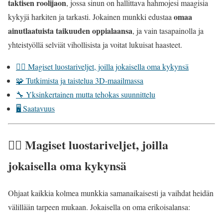
taktisen roolijaon
, jossa sinun on hallittava hahmojesi maagisia
omaa
kykyjä harkiten ja tarkasti. Jokainen munkki edustaa
ainutlaatuista taikuuden oppialaansa
, ja vain tasapainolla ja
yhteistyöllä selviät vihollisista ja voitat lukuisat haasteet.
🧙‍♂️ Magiset luostariveljet, joilla jokaisella oma kykynsä
🧩 Tutkimista ja taistelua 3D-maailmassa
🔧 Yksinkertainen mutta tehokas suunnittelu
🖥️ Saatavuus
🧙‍♂️ Magiset luostariveljet, joilla
jokaisella oma kykynsä
Ohjaat kaikkia kolmea munkkia samanaikaisesti ja vaihdat heidän
välillään tarpeen mukaan. Jokaisella on oma erikoisalansa: