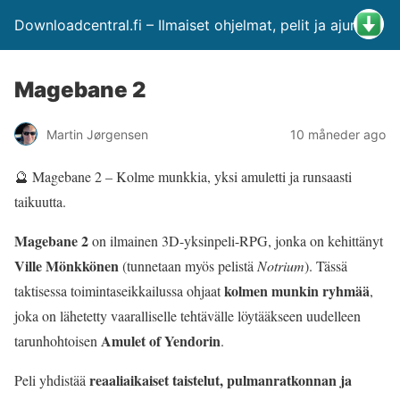
Downloadcentral.fi – Ilmaiset ohjelmat, pelit ja ajurit
Magebane 2
Martin Jørgensen
10 måneder ago
🔮 Magebane 2 – Kolme munkkia, yksi amuletti ja runsaasti
taikuutta.
Magebane 2
on ilmainen 3D-yksinpeli-RPG, jonka on kehittänyt
Ville Mönkkönen
(tunnetaan myös pelistä
Notrium
). Tässä
kolmen munkin ryhmää
taktisessa toimintaseikkailussa ohjaat
,
joka on lähetetty vaaralliselle tehtävälle löytääkseen uudelleen
Amulet of Yendorin
tarunhohtoisen
.
reaaliaikaiset taistelut, pulmanratkonnan ja
Peli yhdistää