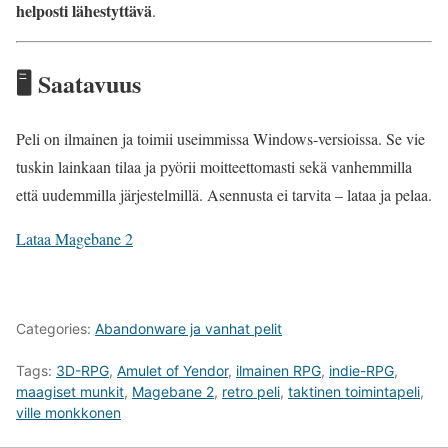
helposti lähestyttävä
.
🖥️ Saatavuus
Peli on ilmainen ja toimii useimmissa Windows-versioissa. Se vie
tuskin lainkaan tilaa ja pyörii moitteettomasti sekä vanhemmilla
että uudemmilla järjestelmillä. Asennusta ei tarvita – lataa ja pelaa.
Lataa Magebane 2
Categories:
Abandonware ja vanhat pelit
Tags:
3D-RPG
,
Amulet of Yendor
,
ilmainen RPG
,
indie-RPG
,
maagiset munkit
,
Magebane 2
,
retro peli
,
taktinen toimintapeli
,
ville monkkonen