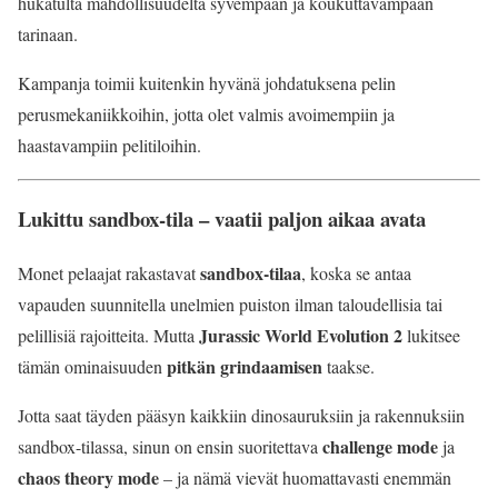
hukatulta mahdollisuudelta syvempään ja koukuttavampaan
tarinaan.
Kampanja toimii kuitenkin hyvänä johdatuksena pelin
perusmekaniikkoihin, jotta olet valmis avoimempiin ja
haastavampiin pelitiloihin.
Lukittu sandbox-tila – vaatii paljon aikaa avata
sandbox-tilaa
Monet pelaajat rakastavat
, koska se antaa
vapauden suunnitella unelmien puiston ilman taloudellisia tai
Jurassic World Evolution 2
pelillisiä rajoitteita. Mutta
lukitsee
pitkän grindaamisen
tämän ominaisuuden
taakse.
Jotta saat täyden pääsyn kaikkiin dinosauruksiin ja rakennuksiin
challenge mode
sandbox-tilassa, sinun on ensin suoritettava
ja
chaos theory mode
– ja nämä vievät huomattavasti enemmän