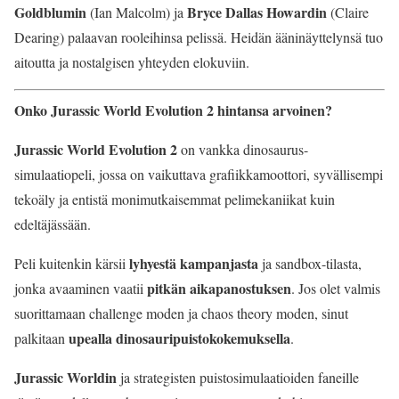
Goldblumin
Bryce Dallas Howardin
(Ian Malcolm) ja
(Claire
Dearing) palaavan rooleihinsa pelissä. Heidän ääninäyttelynsä tuo
aitoutta ja nostalgisen yhteyden elokuviin.
Onko Jurassic World Evolution 2 hintansa arvoinen?
Jurassic World Evolution 2
on vankka dinosaurus-
simulaatiopeli, jossa on vaikuttava grafiikkamoottori, syvällisempi
tekoäly ja entistä monimutkaisemmat pelimekaniikat kuin
edeltäjässään.
lyhyestä kampanjasta
Peli kuitenkin kärsii
ja sandbox-tilasta,
pitkän aikapanostuksen
jonka avaaminen vaatii
. Jos olet valmis
suorittamaan challenge moden ja chaos theory moden, sinut
upealla dinosauripuistokokemuksella
palkitaan
.
Jurassic Worldin
ja strategisten puistosimulaatioiden faneille