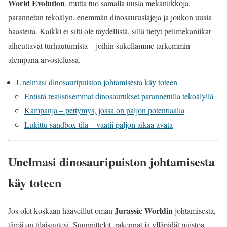
World Evolution
, mutta tuo samalla uusia mekaniikkoja,
parannetun tekoälyn, enemmän dinosauruslajeja ja joukon uusia
haasteita. Kaikki ei silti ole täydellistä, sillä tietyt pelimekaniikat
aiheuttavat turhautumista – joihin sukellamme tarkemmin
alempana arvostelussa.
Unelmasi dinosauripuiston johtamisesta käy toteen
Entistä realistisemmat dinosaurukset parannetulla tekoälyllä
Kampanja – pettymys, jossa on paljon potentiaalia
Lukittu sandbox-tila – vaatii paljon aikaa avata
Unelmasi dinosauripuiston johtamisesta
käy toteen
Jurassic Worldin
Jos olet koskaan haaveillut oman
johtamisesta,
tämä on tilaisuutesi. Suunnittelet, rakennat ja ylläpidät puistoa,