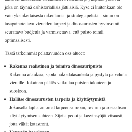
joka on täynnä esihistoriallisia jättiläisiä. Kyse ei kuitenkaan ole
vain yksinkertaisesta rakentamis- ja strategiapelistä – sinun on
tasapainotettava vieraiden tarpeet ja dinosaurusten hyvinvointi,
seurattava budjettia ja varmistettava, että puisto toimii
optimaalisesti.
Tässä tärkeimmät pelattavuuden osa-alueet:
Rakenna realistinen ja toimiva dinosauripuisto
Rakenna aitauksia, sijoita näköalatasanteita ja pystyta palveluita
vieraille. Jokainen päätös vaikuttaa puiston talouteen ja
suosioon.
Hallitse dinosaurusten tarpeita ja käyttäytymistä
Jokaisella lajilla on omat tarpeensa ruoan, reviirin ja sosiaalisen
käyttäytymisen suhteen. Sijoita pedot ja kasvinsyöjät viisaasti,
jotta vältät katastrofit.
Varaudu kaaokseen