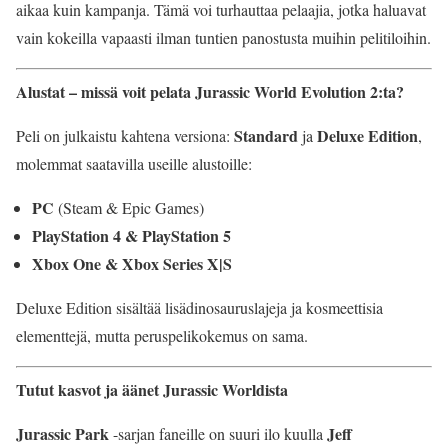
aikaa kuin kampanja. Tämä voi turhauttaa pelaajia, jotka haluavat
vain kokeilla vapaasti ilman tuntien panostusta muihin pelitiloihin.
Alustat – missä voit pelata Jurassic World Evolution 2:ta?
Standard
Deluxe Edition
Peli on julkaistu kahtena versiona:
ja
,
molemmat saatavilla useille alustoille:
PC
(Steam & Epic Games)
PlayStation 4 & PlayStation 5
Xbox One & Xbox Series X|S
Deluxe Edition sisältää lisädinosauruslajeja ja kosmeettisia
elementtejä, mutta peruspelikokemus on sama.
Tutut kasvot ja äänet Jurassic Worldista
Jurassic Park
Jeff
-sarjan faneille on suuri ilo kuulla