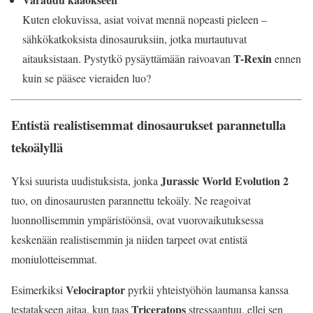
Kuten elokuvissa, asiat voivat mennä nopeasti pieleen –
sähkökatkoksista dinosauruksiin, jotka murtautuvat
T-Rexin
aitauksistaan. Pystytkö pysäyttämään raivoavan
ennen
kuin se pääsee vieraiden luo?
Entistä realistisemmat dinosaurukset parannetulla
tekoälyllä
Jurassic World Evolution 2
Yksi suurista uudistuksista, jonka
tuo, on dinosaurusten parannettu tekoäly. Ne reagoivat
luonnollisemmin ympäristöönsä, ovat vuorovaikutuksessa
keskenään realistisemmin ja niiden tarpeet ovat entistä
moniulotteisemmat.
Velociraptor
Esimerkiksi
pyrkii yhteistyöhön laumansa kanssa
Triceratops
testatakseen aitaa, kun taas
stressaantuu, ellei sen