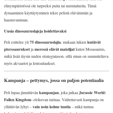
elinympäristössä ole tarpeeksi puita tai nurmialueita. Tämä
dynaaminen käyttäytyminen tekee pelistä elävämmän ja
haastavamman.
Uusia dinosauruslajeja hoidettavaksi
75 dinosauruslajia
lentävät
Peli esittelee yli
, mukaan lukien
pterosaurukset
meressä elävät matelijat
ja
kuten Mosasaurus,
mikä lisää täysin uuden strategiatason, sillä sinun on suunniteltava
myös akvaariot ja lentoaitaukset.
Kampanja – pettymys, jossa on paljon potentiaalia
kampanjan
Jurassic World:
Peli lupaa jännittävän
, joka jatkaa
Fallen Kingdom
-elokuvan tarinaa. Valitettavasti kampanja on
vain noin kolme tuntia
yllättävän lyhyt –
– mikä tuntuu