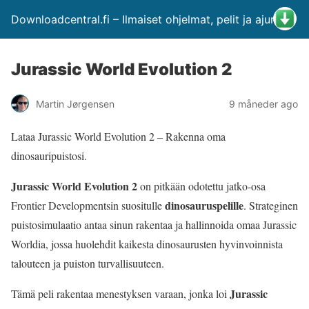
Downloadcentral.fi – Ilmaiset ohjelmat, pelit ja ajurit
Jurassic World Evolution 2
Martin Jørgensen
9 måneder ago
Lataa Jurassic World Evolution 2 – Rakenna oma
dinosauripuistosi.
Jurassic World Evolution 2
on pitkään odotettu jatko-osa
dinosauruspelille
Frontier Developmentsin suositulle
. Strateginen
puistosimulaatio antaa sinun rakentaa ja hallinnoida omaa Jurassic
Worldia, jossa huolehdit kaikesta dinosaurusten hyvinvoinnista
talouteen ja puiston turvallisuuteen.
Jurassic
Tämä peli rakentaa menestyksen varaan, jonka loi