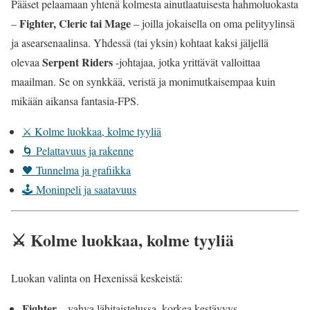
Pääset pelaamaan yhtenä kolmesta ainutlaatuisesta hahmoluokasta
Fighter, Cleric tai Mage
–
– joilla jokaisella on oma pelityylinsä
ja asearsenaalinsa. Yhdessä (tai yksin) kohtaat kaksi jäljellä
Serpent Riders
olevaa
-johtajaa, jotka yrittävät valloittaa
maailman. Se on synkkää, veristä ja monimutkaisempaa kuin
mikään aikansa fantasia-FPS.
⚔️ Kolme luokkaa, kolme tyyliä
🌀 Pelattavuus ja rakenne
🖤 Tunnelma ja grafiikka
🕹️ Moninpeli ja saatavuus
⚔️ Kolme luokkaa, kolme tyyliä
Luokan valinta on Hexenissä keskeistä:
Fighter
– vahva lähitaistelussa, korkea kestävyys