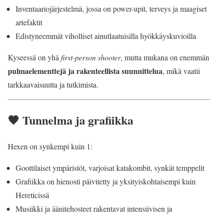
Inventaariojärjestelmä, jossa on power-upit, terveys ja maagiset
artefaktit
Edistyneemmät viholliset ainutlaatuisilla hyökkäyskuvioilla
Kyseessä on yhä
first-person shooter
, mutta mukana on enemmän
pulmaelementtejä ja rakenteellista suunnittelua
, mikä vaatii
tarkkaavaisuutta ja tutkimista.
🖤 Tunnelma ja grafiikka
Hexen on synkempi kuin 1:
Goottilaiset ympäristöt, varjoisat katakombit, synkät temppelit
Grafiikka on hienosti päivitetty ja yksityiskohtaisempi kuin
Hereticissä
Musiikki ja äänitehosteet rakentavat intensiivisen ja