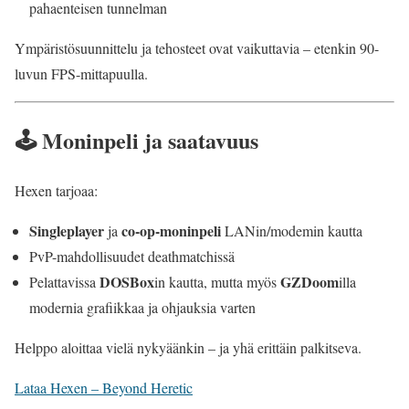
pahaenteisen tunnelman
Ympäristösuunnittelu ja tehosteet ovat vaikuttavia – etenkin 90-
luvun FPS-mittapuulla.
🕹️ Moninpeli ja saatavuus
Hexen tarjoaa:
Singleplayer
co-op-moninpeli
ja
LANin/modemin kautta
PvP-mahdollisuudet deathmatchissä
DOSBox
GZDoom
Pelattavissa
in kautta, mutta myös
illa
modernia grafiikkaa ja ohjauksia varten
Helppo aloittaa vielä nykyäänkin – ja yhä erittäin palkitseva.
Lataa Hexen – Beyond Heretic