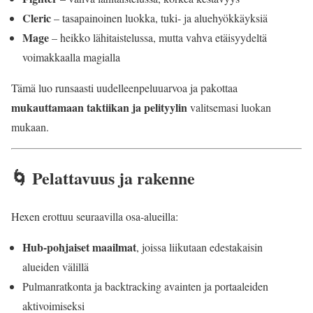
Cleric
– tasapainoinen luokka, tuki- ja aluehyökkäyksiä
Mage
– heikko lähitaistelussa, mutta vahva etäisyydeltä
voimakkaalla magialla
Tämä luo runsaasti uudelleenpeluuarvoa ja pakottaa
mukauttamaan taktiikan ja pelityylin
valitsemasi luokan
mukaan.
🌀 Pelattavuus ja rakenne
Hexen erottuu seuraavilla osa-alueilla:
Hub-pohjaiset maailmat
, joissa liikutaan edestakaisin
alueiden välillä
Pulmanratkonta ja backtracking avainten ja portaaleiden
aktivoimiseksi