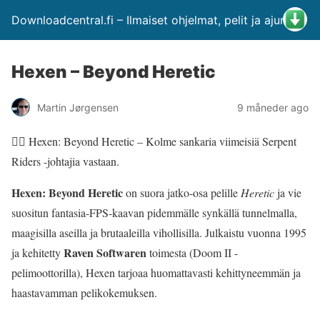
Downloadcentral.fi – Ilmaiset ohjelmat, pelit ja ajurit
Hexen – Beyond Heretic
Martin Jørgensen
9 måneder ago
🧙‍♂️ Hexen: Beyond Heretic – Kolme sankaria viimeisiä Serpent
Riders -johtajia vastaan.
Hexen: Beyond Heretic
on suora jatko-osa pelille
Heretic
ja vie
suositun fantasia-FPS-kaavan pidemmälle synkällä tunnelmalla,
maagisilla aseilla ja brutaaleilla vihollisilla. Julkaistu vuonna 1995
Raven Softwaren
ja kehitetty
toimesta (Doom II -
pelimoottorilla), Hexen tarjoaa huomattavasti kehittyneemmän ja
haastavamman pelikokemuksen.