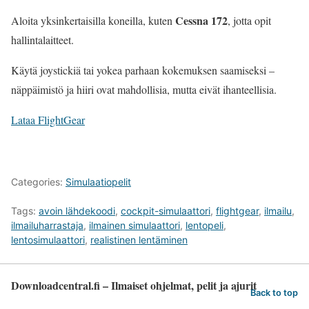
Cessna 172
Aloita yksinkertaisilla koneilla, kuten
, jotta opit
hallintalaitteet.
Käytä joystickiä tai yokea parhaan kokemuksen saamiseksi –
näppäimistö ja hiiri ovat mahdollisia, mutta eivät ihanteellisia.
Lataa FlightGear
Categories:
Simulaatiopelit
Tags:
avoin lähdekoodi
,
cockpit-simulaattori
,
flightgear
,
ilmailu
,
ilmailuharrastaja
,
ilmainen simulaattori
,
lentopeli
,
lentosimulaattori
,
realistinen lentäminen
Downloadcentral.fi – Ilmaiset ohjelmat, pelit ja ajurit
Back to top