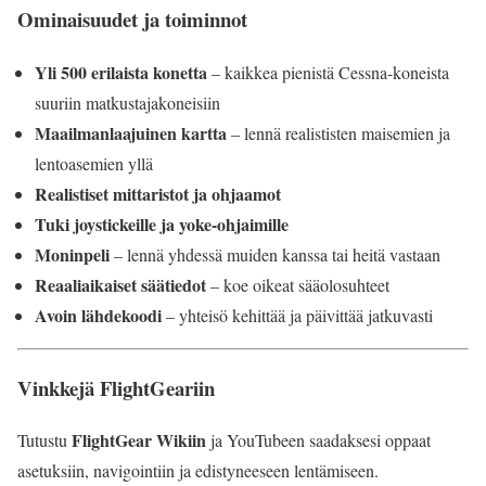
Ominaisuudet ja toiminnot
Yli 500 erilaista konetta
– kaikkea pienistä Cessna-koneista
suuriin matkustajakoneisiin
Maailmanlaajuinen kartta
– lennä realististen maisemien ja
lentoasemien yllä
Realistiset mittaristot ja ohjaamot
Tuki joystickeille ja yoke-ohjaimille
Moninpeli
– lennä yhdessä muiden kanssa tai heitä vastaan
Reaaliaikaiset säätiedot
– koe oikeat sääolosuhteet
Avoin lähdekoodi
– yhteisö kehittää ja päivittää jatkuvasti
Vinkkejä FlightGeariin
FlightGear Wikiin
Tutustu
ja YouTubeen saadaksesi oppaat
asetuksiin, navigointiin ja edistyneeseen lentämiseen.