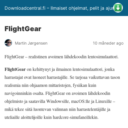
Downloadcentral.fi – Ilmaiset ohjelmat, pelit ja ajurit
FlightGear
Martin Jørgensen
10 måneder ago
FlightGear – realistinen avoimen lähdekoodin lentosimulaattori.
FlightGear
on kehittynyt ja ilmainen lentosimulaattori, jonka
harrastajat ovat luoneet harrastajille. Se tarjoaa vaikuttavan tason
realismia niin ohjaamon mittaristojen, fysiikan kuin
navigoinninkin osalta. FlightGear on avoimen lähdekoodin
ohjelmisto ja saatavilla Windowsille, macOS:lle ja Linuxille –
mikä tekee siitä luontevan valinnan niin harrastelentäjille ja
uteliaille aloittelijoille kuin hardcore-simufaneillekin.