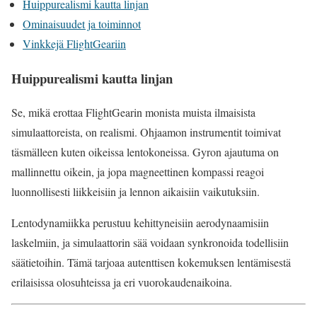
Huippurealismi kautta linjan
Ominaisuudet ja toiminnot
Vinkkejä FlightGeariin
Huippurealismi kautta linjan
Se, mikä erottaa FlightGearin monista muista ilmaisista
simulaattoreista, on realismi. Ohjaamon instrumentit toimivat
täsmälleen kuten oikeissa lentokoneissa. Gyron ajautuma on
mallinnettu oikein, ja jopa magneettinen kompassi reagoi
luonnollisesti liikkeisiin ja lennon aikaisiin vaikutuksiin.
Lentodynamiikka perustuu kehittyneisiin aerodynaamisiin
laskelmiin, ja simulaattorin sää voidaan synkronoida todellisiin
säätietoihin. Tämä tarjoaa autenttisen kokemuksen lentämisestä
erilaisissa olosuhteissa ja eri vuorokaudenaikoina.