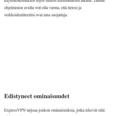
käyttökokemuksen myös suuren kuormituksen aikana. Tämän
ohjelmiston avulla voit olla varma, että tietosi ja
verkkoidentiteettisi ovat aina suojattuja.
Edistyneet ominaisuudet
ExpressVPN tarjoaa joukon ominaisuuksia, jotka tekevät siitä