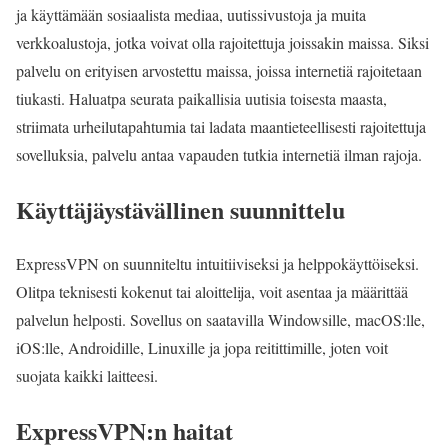
ja käyttämään sosiaalista mediaa, uutissivustoja ja muita
verkkoalustoja, jotka voivat olla rajoitettuja joissakin maissa. Siksi
palvelu on erityisen arvostettu maissa, joissa internetiä rajoitetaan
tiukasti. Haluatpa seurata paikallisia uutisia toisesta maasta,
striimata urheilutapahtumia tai ladata maantieteellisesti rajoitettuja
sovelluksia, palvelu antaa vapauden tutkia internetiä ilman rajoja.
Käyttäjäystävällinen suunnittelu
ExpressVPN on suunniteltu intuitiiviseksi ja helppokäyttöiseksi.
Olitpa teknisesti kokenut tai aloittelija, voit asentaa ja määrittää
palvelun helposti. Sovellus on saatavilla Windowsille, macOS:lle,
iOS:lle, Androidille, Linuxille ja jopa reitittimille, joten voit
suojata kaikki laitteesi.
ExpressVPN:n haitat