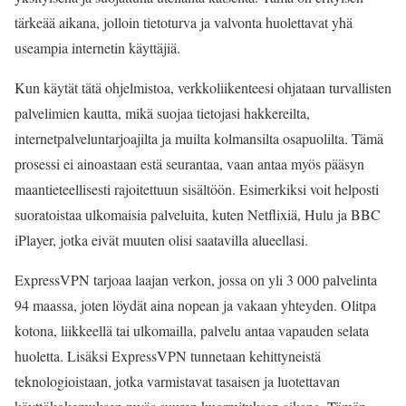
tärkeää aikana, jolloin tietoturva ja valvonta huolettavat yhä
useampia internetin käyttäjiä.
Kun käytät tätä ohjelmistoa, verkkoliikenteesi ohjataan turvallisten
palvelimien kautta, mikä suojaa tietojasi hakkereilta,
internetpalveluntarjoajilta ja muilta kolmansilta osapuolilta. Tämä
prosessi ei ainoastaan estä seurantaa, vaan antaa myös pääsyn
maantieteellisesti rajoitettuun sisältöön. Esimerkiksi voit helposti
suoratoistaa ulkomaisia palveluita, kuten Netflixiä, Hulu ja BBC
iPlayer, jotka eivät muuten olisi saatavilla alueellasi.
ExpressVPN tarjoaa laajan verkon, jossa on yli 3 000 palvelinta
94 maassa, joten löydät aina nopean ja vakaan yhteyden. Olitpa
kotona, liikkeellä tai ulkomailla, palvelu antaa vapauden selata
huoletta. Lisäksi ExpressVPN tunnetaan kehittyneistä
teknologioistaan, jotka varmistavat tasaisen ja luotettavan