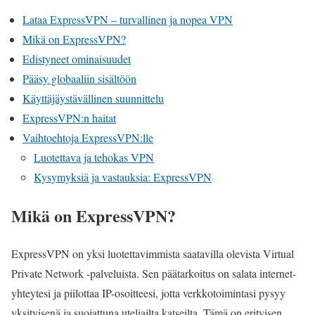
Lataa ExpressVPN – turvallinen ja nopea VPN
Mikä on ExpressVPN?
Edistyneet ominaisuudet
Pääsy globaaliin sisältöön
Käyttäjäystävällinen suunnittelu
ExpressVPN:n haitat
Vaihtoehtoja ExpressVPN:lle
Luotettava ja tehokas VPN
Kysymyksiä ja vastauksia: ExpressVPN
Mikä on ExpressVPN?
ExpressVPN on yksi luotettavimmista saatavilla olevista Virtual
Private Network -palveluista. Sen päätarkoitus on salata internet-
yhteytesi ja piilottaa IP-osoitteesi, jotta verkkotoimintasi pysyy
yksityisenä ja suojattuna uteliailta katseilta. Tämä on erityisen