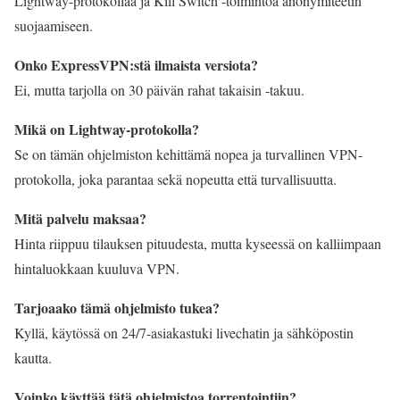
Lightway-protokollaa ja Kill Switch -toimintoa anonymiteetin
suojaamiseen.
Onko ExpressVPN:stä ilmaista versiota?
Ei, mutta tarjolla on 30 päivän rahat takaisin -takuu.
Mikä on Lightway-protokolla?
Se on tämän ohjelmiston kehittämä nopea ja turvallinen VPN-
protokolla, joka parantaa sekä nopeutta että turvallisuutta.
Mitä palvelu maksaa?
Hinta riippuu tilauksen pituudesta, mutta kyseessä on kalliimpaan
hintaluokkaan kuuluva VPN.
Tarjoaako tämä ohjelmisto tukea?
Kyllä, käytössä on 24/7-asiakastuki livechatin ja sähköpostin
kautta.
Voinko käyttää tätä ohjelmistoa torrentointiin?