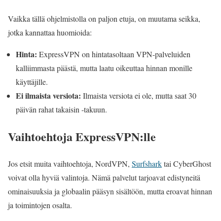
Vaikka tällä ohjelmistolla on paljon etuja, on muutama seikka,
jotka kannattaa huomioida:
Hinta:
ExpressVPN on hintatasoltaan VPN-palveluiden
kalliimmasta päästä, mutta laatu oikeuttaa hinnan monille
käyttäjille.
Ei ilmaista versiota:
Ilmaista versiota ei ole, mutta saat 30
päivän rahat takaisin -takuun.
Vaihtoehtoja ExpressVPN:lle
Jos etsit muita vaihtoehtoja, NordVPN,
Surfshark
tai CyberGhost
voivat olla hyviä valintoja. Nämä palvelut tarjoavat edistyneitä
ominaisuuksia ja globaalin pääsyn sisältöön, mutta eroavat hinnan
ja toimintojen osalta.