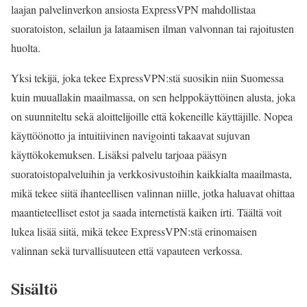
laajan palvelinverkon ansiosta ExpressVPN mahdollistaa
suoratoiston, selailun ja lataamisen ilman valvonnan tai rajoitusten
huolta.
Yksi tekijä, joka tekee ExpressVPN:stä suosikin niin Suomessa
kuin muuallakin maailmassa, on sen helppokäyttöinen alusta, joka
on suunniteltu sekä aloittelijoille että kokeneille käyttäjille. Nopea
käyttöönotto ja intuitiivinen navigointi takaavat sujuvan
käyttökokemuksen. Lisäksi palvelu tarjoaa pääsyn
suoratoistopalveluihin ja verkkosivustoihin kaikkialta maailmasta,
mikä tekee siitä ihanteellisen valinnan niille, jotka haluavat ohittaa
maantieteelliset estot ja saada internetistä kaiken irti. Täältä voit
lukea lisää siitä, mikä tekee ExpressVPN:stä erinomaisen
valinnan sekä turvallisuuteen että vapauteen verkossa.
Sisältö