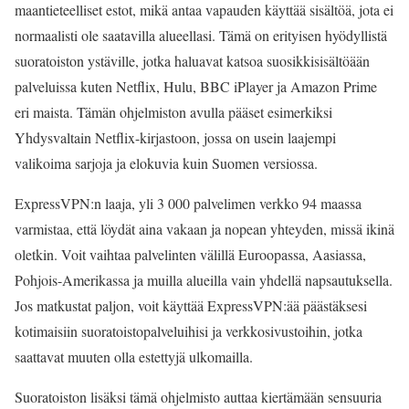
maantieteelliset estot, mikä antaa vapauden käyttää sisältöä, jota ei
normaalisti ole saatavilla alueellasi. Tämä on erityisen hyödyllistä
suoratoiston ystäville, jotka haluavat katsoa suosikkisisältöään
palveluissa kuten Netflix, Hulu, BBC iPlayer ja Amazon Prime
eri maista. Tämän ohjelmiston avulla pääset esimerkiksi
Yhdysvaltain Netflix-kirjastoon, jossa on usein laajempi
valikoima sarjoja ja elokuvia kuin Suomen versiossa.
ExpressVPN:n laaja, yli 3 000 palvelimen verkko 94 maassa
varmistaa, että löydät aina vakaan ja nopean yhteyden, missä ikinä
oletkin. Voit vaihtaa palvelinten välillä Euroopassa, Aasiassa,
Pohjois-Amerikassa ja muilla alueilla vain yhdellä napsautuksella.
Jos matkustat paljon, voit käyttää ExpressVPN:ää päästäksesi
kotimaisiin suoratoistopalveluihisi ja verkkosivustoihin, jotka
saattavat muuten olla estettyjä ulkomailla.
Suoratoiston lisäksi tämä ohjelmisto auttaa kiertämään sensuuria