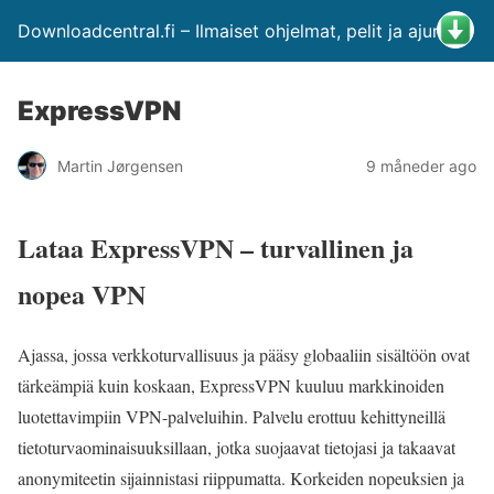
Downloadcentral.fi – Ilmaiset ohjelmat, pelit ja ajurit
ExpressVPN
Martin Jørgensen
9 måneder ago
Lataa ExpressVPN – turvallinen ja
nopea VPN
Ajassa, jossa verkkoturvallisuus ja pääsy globaaliin sisältöön ovat
tärkeämpiä kuin koskaan, ExpressVPN kuuluu markkinoiden
luotettavimpiin VPN-palveluihin. Palvelu erottuu kehittyneillä
tietoturvaominaisuuksillaan, jotka suojaavat tietojasi ja takaavat
anonymiteetin sijainnistasi riippumatta. Korkeiden nopeuksien ja