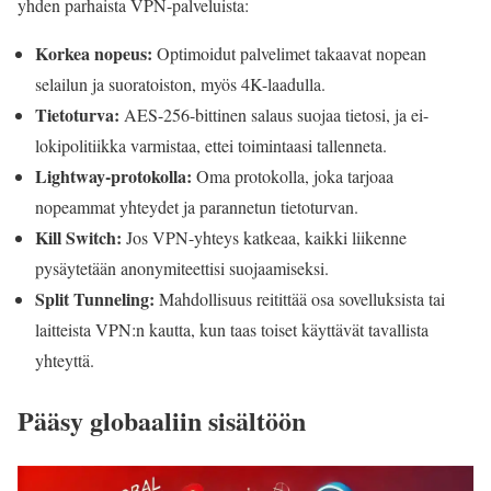
yhden parhaista VPN-palveluista:
Korkea nopeus:
Optimoidut palvelimet takaavat nopean
selailun ja suoratoiston, myös 4K-laadulla.
Tietoturva:
AES-256-bittinen salaus suojaa tietosi, ja ei-
lokipolitiikka varmistaa, ettei toimintaasi tallenneta.
Lightway-protokolla:
Oma protokolla, joka tarjoaa
nopeammat yhteydet ja parannetun tietoturvan.
Kill Switch:
Jos VPN-yhteys katkeaa, kaikki liikenne
pysäytetään anonymiteettisi suojaamiseksi.
Split Tunneling:
Mahdollisuus reitittää osa sovelluksista tai
laitteista VPN:n kautta, kun taas toiset käyttävät tavallista
yhteyttä.
Pääsy globaaliin sisältöön