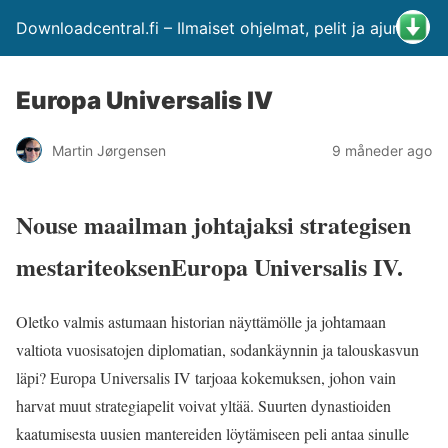
Downloadcentral.fi – Ilmaiset ohjelmat, pelit ja ajurit
Europa Universalis IV
Martin Jørgensen
9 måneder ago
Nouse maailman johtajaksi strategisen
mestariteoksen
Europa Universalis IV
.
Oletko valmis astumaan historian näyttämölle ja johtamaan
valtiota vuosisatojen diplomatian, sodankäynnin ja talouskasvun
läpi? Europa Universalis IV tarjoaa kokemuksen, johon vain
harvat muut strategiapelit voivat yltää. Suurten dynastioiden
kaatumisesta uusien mantereiden löytämiseen peli antaa sinulle