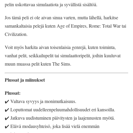
pelin uskottavaa simulaatiota ja syvällistä sisältöä.
Jos tämä peli ei ole aivan sinua varten, mutta lähellä, harkitse
samankaltaisia pelejä kuten Age of Empires, Rome: Total War tai
Civilization.
Voit myös harkita aivan toisenlaisia genrejä, kuten toiminta,
vanhat pelit, seikkailupelit tai simulaattoripelit, joihin kuuluvat
muun muassa pelit kuten The Sims.
Plussat ja miinukset
Plussat:
✔️ Valtava syvyys ja monimutkaisuus.
✔️ Loputtomat uudelleenpeluumahdollisuudet eri kansoilla.
✔️ Jatkuva uudistuminen päivitysten ja laajennusten myötä.
✔️ Elävä modausyhteisö, joka lisää vielä enemmän