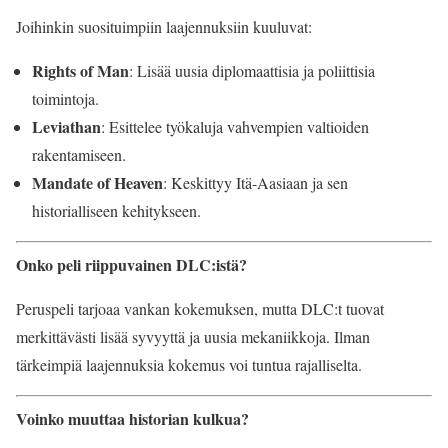
Joihinkin suosituimpiin laajennuksiin kuuluvat:
Rights of Man
: Lisää uusia diplomaattisia ja poliittisia
toimintoja.
Leviathan
: Esittelee työkaluja vahvempien valtioiden
rakentamiseen.
Mandate of Heaven
: Keskittyy Itä-Aasiaan ja sen
historialliseen kehitykseen.
Onko peli riippuvainen DLC:istä?
Peruspeli tarjoaa vankan kokemuksen, mutta DLC:t tuovat
merkittävästi lisää syvyyttä ja uusia mekaniikkoja. Ilman
tärkeimpiä laajennuksia kokemus voi tuntua rajalliselta.
Voinko muuttaa historian kulkua?