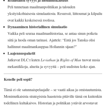
Realistinen syvyys ja monimutkaisuus
Peli tunnetaan maailmanpolitiikan ja talouden
yksityiskohtaisesta simulaatiosta. Resurssit, liittoumat ja kilpailu
ovat kaikki keskeisessä roolissa.
Dynaaminen historiallinen simulaatio
Vaikka peli seuraa maailmanhistoriaa, se antaa sinun poiketa
siitä ja luoda oman tarinasi. Ajattele: “Entä jos Tanska olisi
hallinnut maailmankauppaa Hollannin sijaan?”
Laajennuspaketit
Jatkuvat DLC:t kuten
Leviathan
ja
Rights of Man
tuovat uusia
mekaniikkoja, alueita ja syvyyttä – peli uudistuu koko ajan.
Kenelle peli sopii?
Tämä ei ole satunnaispelaajalle – se vaatii aikaa ja omistautumista.
Monimutkaisista strategisista haasteista pitäville tämä on kuitenkin
todellinen kultakaivos. Historian ja politiikan ystävät arvostavat