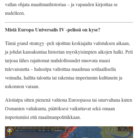
vallan ohjata maailmanhistoriaa – ja vapauden kirjoittaa se
uudelleen.
Mistä Europa Universalis IV -pelissä on kyse?
Tämä grand strategy -peli sijoittuu keskiajalta valistuksen aikaan,
ja johdat kansakuntaa historian myrskyisimpien aikojen halki. Peli
tarjoaa lähes rajattomat mahdollisuudet muovata maasi
tulevaisuutta – halusitpa valloittaa maailmaa sotilaallisella
voimalla, hallita taloutta tai rakentaa imperiumin kulttuurin ja
uskonnon varaan.
Aloitatpa sitten pienenä valtiona Euroopassa tai suurvaltana kuten
Osmanien valtakunta, päätöksesi vaikuttavat sekä omaan
imperiumiisi että maailmanpolitiikkaan.