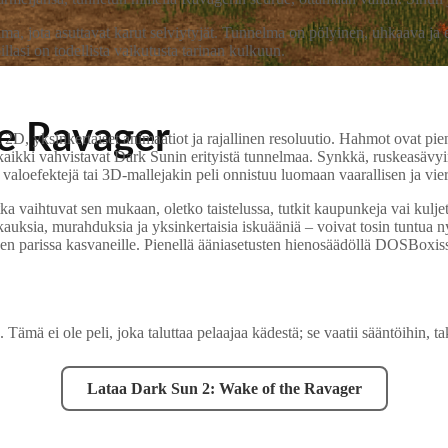
ma, jota asuttavat karut selviytyjät. Tunnelma on pölyinen, uhkaava ja 
oillasi on todellista vaikutusta tarinan kulkuun.
e Ravager
2D, yksinkertaiset animaatiot ja rajallinen resoluutio. Hahmot ovat pieni
 kaikki vahvistavat Dark Sunin erityistä tunnelmaa. Synkkä, ruskeasävyi
valoefektejä tai 3D-mallejakin peli onnistuu luomaan vaarallisen ja vier
otka vaihtuvat sen mukaan, oletko taistelussa, tutkit kaupunkeja vai kul
auksia, murahduksia ja yksinkertaisia iskuääniä – voivat tosin tuntua nykym
den parissa kasvaneille. Pienellä ääniasetusten hienosäädöllä DOSBoxis
mä ei ole peli, joka taluttaa pelaajaa kädestä; se vaatii sääntöihin, tak
Lataa Dark Sun 2: Wake of the Ravager