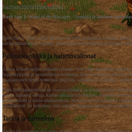
Facebook
X
Reddit
Pinterest
Email
Dark Sun 2: Wake of the Ravager – Synkkä ja taktinen fantasias
Dark Sun 2: Wake of the Ravager
on vuoropohjainen roolipeli, joka j
aavikkomaailmaan Athasiin, jossa valta, selviytyminen ja taktiset valin
Pelimekaniikka ja hahmovalinnat
Alussa kokoat neljän sankarin ryhmän. Voit valita klassisista roduista, 
hyppykykynsä ja luonnollisten aseidensa, kuten kynsien ja myrkyn, ansi
tasapainoisen tiimin sotureista, papeista, varkaista ja velhoista – pelity
Pelin taistelujärjestelmä on vuoropohjainen, ja selviytyminen vaatii hu
sijoitat hahmosi oikein, käytät taikuutta tehokkaasti, suojelet heikom
älykkyydestä ja oikea-aikaisuudesta. Mukana on myös kattava crafting-jär
yksilöllisesti. Se tarkoittaa, ettei mikään läpipeluu ole täysin samanlain
Tarina ja tunnelma
Aloitat kaupungissa Tyr, jossa mahtava Dragon on lähettänyt pimeän a