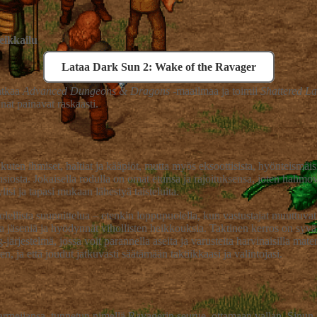
eikkailu
Lataa Dark Sun 2: Wake of the Ravager
atkaa
Advanced Dungeons & Dragons
-maailmaa ja toimii
Shattered L
nat painavat raskaasti.
kuten ihmiset, haltiat ja kääpiöt, mutta myös eksoottisista, hyönteismäisi
osta. Jokaisella rodulla on omat etunsa ja rajoituksensa, joten hahmova
ylisi ja tapasi mukaan lähestyä taisteluita.
olellista suunnittelua – etenkin loppupuolella, kun vastustajat muuttuva
pia jäseniä ja hyödynnät vihollisten heikkouksia. Taktinen kerros on syv
jestelmä, jossa voit parannella aseita ja varusteita harvinaisilla materi
en, ja että joudut jatkuvasti säätämään taktiikkaasi ja valintojasi.
rmeijansa, tunnetun nimellä Ravagerin seurue, ottamaan vallan. Sinun j