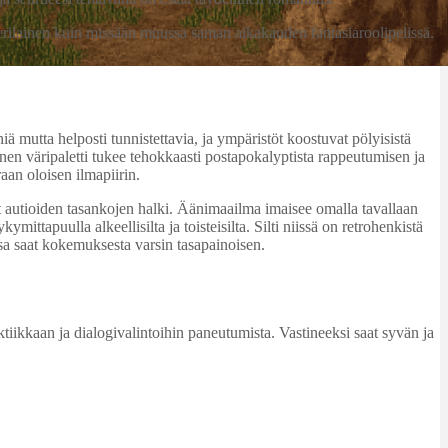
erilainen kuin missään muussa saman aikakauden fantasiaroolipelissä.
ä mutta helposti tunnistettavia, ja ympäristöt koostuvat pölyisistä
nen väripaletti tukee tehokkaasti postapokalyptista rappeutumisen ja
aan oloisen ilmapiirin.
jet autioiden tasankojen halki. Äänimaailma imaisee omalla tavallaan
ittapuulla alkeellisilta ja toisteisilta. Silti niissä on retrohenkistä
sa saat kokemuksesta varsin tasapainoisen.
tiikkaan ja dialogivalintoihin paneutumista. Vastineeksi saat syvän ja