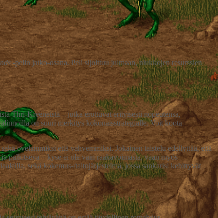
ands
-pelin jatko-osana. Peli sijoittuu julmaan, niukkojen resurssien
stä Thri-Kreeneistä – jotka erottuvat erityisesti nopeutensa,
linnoilla on suuri merkitys kokonaisstrategialle. Voit koota
t sekä ovelammiksi että vahvemmiksi. Jokainen taistelu edellyttää, että
ä ja palkitseva – kyse ei ole vain raakavoimasta, vaan myös
aaleilla, sekä kokemus-/taitojärjestelmä, jossa sankarisi kehittyvät
a seurueesi tehtävänä on estää täydellinen romahdus.