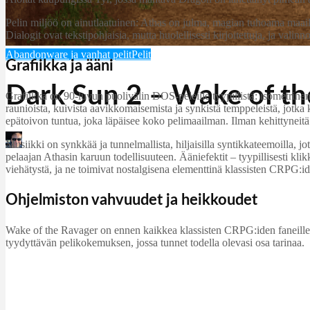
Pelin miljöö on ainutlaatuinen: Athas on julma, magian tuhoama maail
Dialogit ovat tekstipohjaisia, mutta huolellisesti kirjoitettuja, ja valinn
Abandonware ja vanhat pelit
Pelit
Grafiikka ja ääni
Dark Sun 2 – Wake of th
Grafiikka on 90-luvun puolivälin DOS-peleille tyypillistä: isometrinen 
raunioista, kuivista aavikkomaisemista ja synkistä temppeleistä, jotka
epätoivon tuntua, joka läpäisee koko pelimaailman. Ilman kehittyneitä 
Martin Jørgensen
Musiikki on synkkää ja tunnelmallista, hiljaisilla syntikkateemoilla, j
november 3, 2025
pelaajan Athasin karuun todellisuuteen. Ääniefektit – tyypillisesti klikk
viehätystä, ja ne toimivat nostalgisena elementtinä klassisten CRPG:i
Ohjelmiston vahvuudet ja heikkoudet
Wake of the Ravager on ennen kaikkea klassisten CRPG:iden faneille. Tä
tyydyttävän pelikokemuksen, jossa tunnet todella olevasi osa tarinaa.