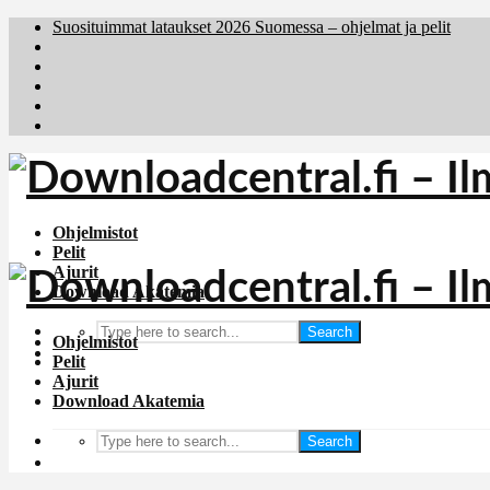
Suosituimmat lataukset 2026 Suomessa – ohjelmat ja pelit
Brafiler.se
Downloadcentral.no
Deutschedownloads.de
Download.dk
Holyfile.com
Ohjelmistot
Pelit
Ajurit
Download Akatemia
Search
Ohjelmistot
Pelit
Ajurit
Download Akatemia
Search