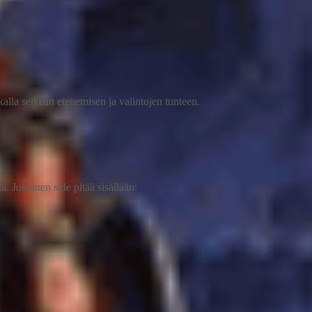
alla selkeän etenemisen ja valintojen tunteen.
ta. Jokainen side pitää sisällään: