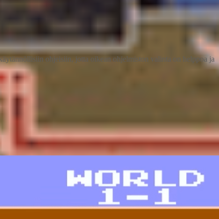
käytännöllisiin ohjeisiin, jotta oikean ohjelmiston valinta on helppoa ja