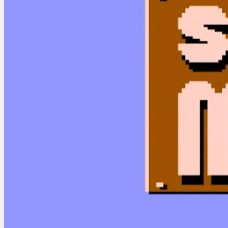
Abandonware ja vanhat pelit
Curse of the Azure Bond
Martin Jørgensen
oktober 31, 2025