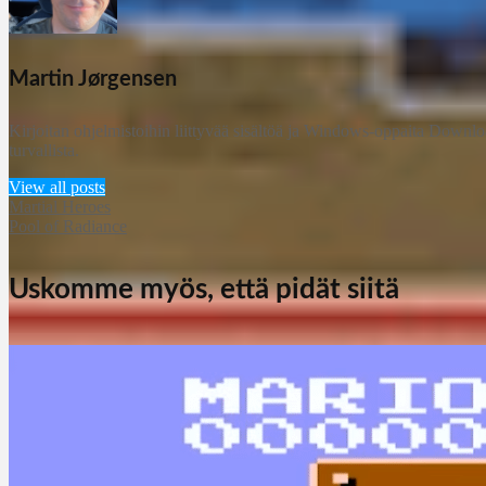
Martin Jørgensen
Kirjoitan ohjelmistoihin liittyvää sisältöä ja Windows-oppaita DownloadC
turvallista.
View all posts
Martial Heroes
Pool of Radiance
Uskomme myös, että pidät siitä