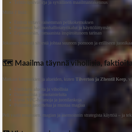
Tehtäväpäiväkirja ja syvällinen maailmanrakennus
Mutta
1
lisää:
Entistä virtaviivaisemman pelikokemuksen
Paremmat hahmonhallintatyökalut ja käyttöliittymän
Eepisemmän, romaanista inspiroituneen tarinan
Jokainen viidestä siteestä johtaa suureen pomoon ja erilliseen juonika
🗺️ Maailma täynnä vihollisia, faktioi
Matkaat kaupunkien ja alueiden, kuten
Tilverton ja Zhentil Keep
, v
Uniikkeja alueita ja vihollisia
Draamallisia pomotaisteluita
Uusia NPC-hahmoja ja juonilankoja
Poliittista juonittelua ja mustaa magiaa
Peli vaatii resurssien, magian ja asemoinnin strategista käyttöä – ja te