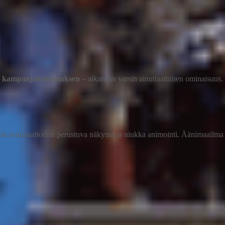
n kampanjakokemuksen
– aikanaan varsin ainutlaatuinen ominaisuus.
rikäs ruutulaattoihin perustuva näkymä ja niukka animointi. Äänimaailma 