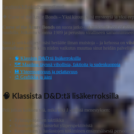
Facebook
X
Reddit
Pinterest
Email
🔷 Curse of the Azure Bonds – Yksi kirous, viisi mysteeriä ja yksi eep
Curse of the Azure Bonds
on suora jatko-osa teokselle
Pool of Radi
ruudulla. Julkaistu vuonna 1989 ja perustuu viralliseen samannimiseen 
Sinä ja seikkailijaryhmäsi heräätte ilman muistoja – ja kehossa on
viis
kerrallaan
ennen kuin niiden vaikutus muuttaa sinut heidän palvelija
🧠 Klassista D&D:tä lisäkerroksilla
🗺️ Maailma täynnä vihollisia, faktioita ja sudenkuoppia
💾 Yhteensopivuus ja pelattavuus
🎨 Grafiikka ja ääni
🧠 Klassista D&D:tä lisäkerroksilla
Peli jatkaa kaikkea sitä, mikä teki
1
-pelistä menestyksen:
Ryhmäpohjainen taktiikka
Vuoropohjaiset taistelut yläperspektiivistä
Kaupunkien ja luolastojen tutkiminen ensimmäisestä persoonas