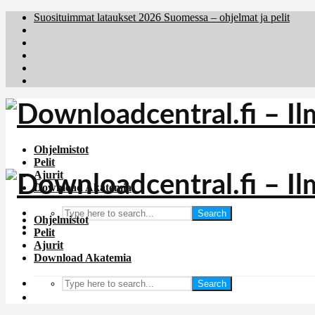
Suosituimmat lataukset 2026 Suomessa – ohjelmat ja pelit
Brafiler.se
Downloadcentral.no
Deutschedownloads.de
Download.dk
Holyfile.com
Ohjelmistot
Pelit
Ajurit
Download Akatemia
Search
Ohjelmistot
Pelit
Ajurit
Download Akatemia
Search