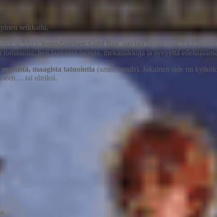
pinen seikkailu.
ance
ja SSI:n
legendaarisen Gold Box -sarjan
toinen osa, joka herätt
romaaniin; peli laajentaa tarinaa, mekaniikkoja ja syvyyttä edeltäjäänsä
i mystistä, maagista tatuointia
(azure bonds). Jokainen side on kytkök
kseen… tai uhriksi.
ta