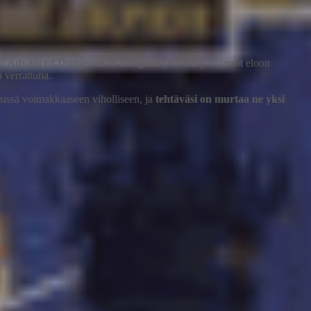
ää
Advanced Dungeons & Dragons (AD&D)
-säännöt eloon
 verrattuna.
sissä voimakkaaseen viholliseen, ja
tehtäväsi on murtaa ne yksi