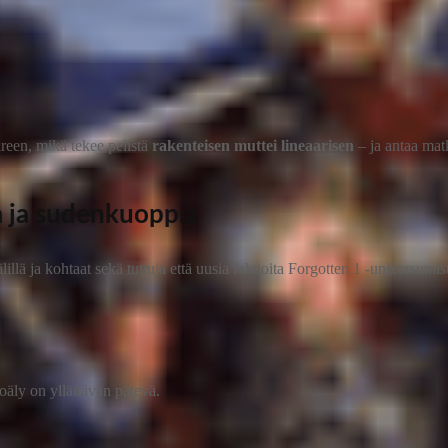
areen, mikä tekee pelistä
rakenteisen muttei lineaarisen
– ja antaa matk
ta ja sudenkuoppia
älillä ja kohtaat sekä tuttuja että uusia faktioita Forgotten 1 -universumis
koäly on yllättävän pätevä.