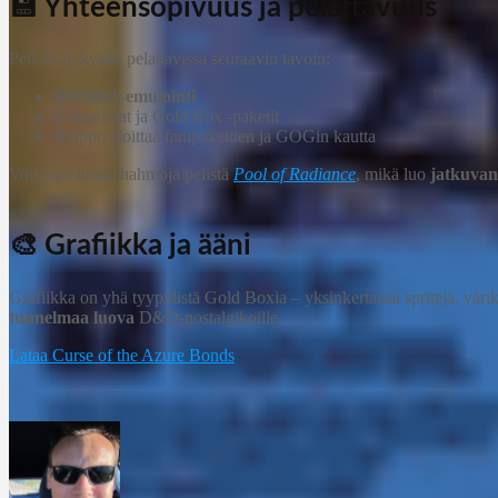
💾 Yhteensopivuus ja pelattavuus
Peli on nykyään pelattavissa seuraavin tavoin:
DOSBox-emulointi
Kokoelmat ja Gold Box -paketit
Helppo aloittaa fanipakettien ja GOGin kautta
Voit jopa tuoda hahmoja pelistä
Pool of Radiance
, mikä luo
jatkuva
🎨 Grafiikka ja ääni
Grafiikka on yhä tyypillistä Gold Boxia – yksinkertaisia spritejä, vä
tunnelmaa luova
D&D-nostalgikoille.
Lataa Curse of the Azure Bonds