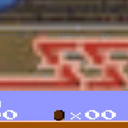
entral.fi-sivustolle. Keskityn ajantasaisiin suosituksiin ja selkeisiin, 