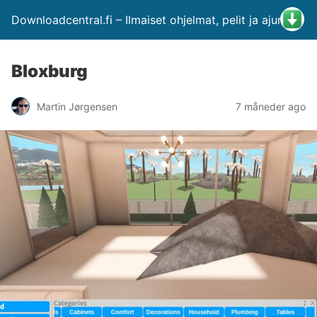
Downloadcentral.fi – Ilmaiset ohjelmat, pelit ja ajurit
Bloxburg
Martin Jørgensen
7 måneder ago