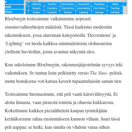
Bloxburgin testissämme vaikutuimme nopeasti
sisustusvaihtoehtojen määrästä. Tässä kurkistus moderniin
rakennukseen, jossa alareunan kategorioilla ‘Decorations’ ja
‘Lighting’ voi luoda kaikkea minimalistisista olohuoneista
ylellisiin huviloihin, joista avautuu näkymiä ulos.
Kun sukelsimme Bloxburgiin, rakennusjärjestelmän syvyys teki
vaikutuksen. Se tuntuu kuin pelkistetty versio
The Sims
-pelistä,
mutta bonuksena voit kutsua kaverit tupaantuliaisiin saman tien.
Testissämme huomasimme, että peli vaatii kärsivällisyyttä. Et
aloita linnasta, vaan pienestä tontista ja ohuesta kukkarosta.
Kokeilimme kaikkea pizzalähetistä kaupan työntekijään
kerätäksemme rahaa ensimmäiseen kunnon villaan. Juuri tässä
peli nappaa: se hetki, kun sinulla on vihdoin varaa siihen