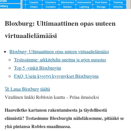
Bloxburg: Ultimaattinen opas uuteen
virtuaalielämääsi
Bloxburg: Ultimaattinen opas uuteen virtuaalielämääsi
Testissämme: arkkitehdin unelma ja arjen uurastus
Top 5 -vinkit Bloxburgiin
FAQ: Usein kysytyt kysymykset Bloxburgista
🚀 Lataa Bloxburg täältä
Virallinen linkki Robloxin kautta – Pelaa ilmaiseksi
Haaveiletko kartanon rakentamisesta ja täydellisestä
elämästä? Testasimme Bloxburgin nähdäksemme, pitääkö se
yhä pintansa Roblox-maailmassa.