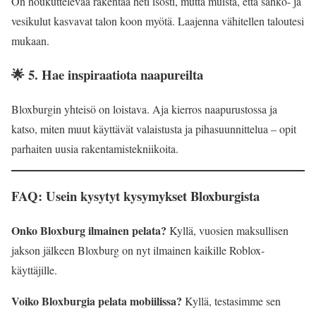
On houkuttelevaa rakentaa heti isosti, mutta muista, että sähkö- ja
vesikulut kasvavat talon koon myötä. Laajenna vähitellen taloutesi
mukaan.
🌟 5. Hae inspiraatiota naapureilta
Bloxburgin yhteisö on loistava. Aja kierros naapurustossa ja
katso, miten muut käyttävät valaistusta ja pihasuunnittelua – opit
parhaiten uusia rakentamistekniikoita.
FAQ: Usein kysytyt kysymykset Bloxburgista
Onko Bloxburg ilmainen pelata?
Kyllä, vuosien maksullisen
jakson jälkeen Bloxburg on nyt ilmainen kaikille Roblox-
käyttäjille.
Voiko Bloxburgia pelata mobiilissa?
Kyllä, testasimme sen