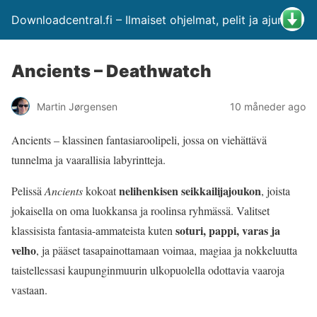
Downloadcentral.fi – Ilmaiset ohjelmat, pelit ja ajurit
Ancients – Deathwatch
Martin Jørgensen
10 måneder ago
Ancients – klassinen fantasiaroolipeli, jossa on viehättävä
tunnelma ja vaarallisia labyrintteja.
nelihenkisen seikkailijajoukon
Pelissä
Ancients
kokoat
, joista
jokaisella on oma luokkansa ja roolinsa ryhmässä. Valitset
soturi, pappi, varas ja
klassisista fantasia-ammateista kuten
velho
, ja pääset tasapainottamaan voimaa, magiaa ja nokkeluutta
taistellessasi kaupunginmuurin ulkopuolella odottavia vaaroja
vastaan.