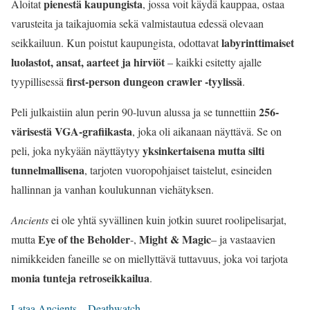
pienestä kaupungista
Aloitat
, jossa voit käydä kauppaa, ostaa
varusteita ja taikajuomia sekä valmistautua edessä olevaan
labyrinttimaiset
seikkailuun. Kun poistut kaupungista, odottavat
luolastot, ansat, aarteet ja hirviöt
– kaikki esitetty ajalle
first-person dungeon crawler -tyylissä
tyypillisessä
.
256-
Peli julkaistiin alun perin 90-luvun alussa ja se tunnettiin
värisestä VGA-grafiikasta
, joka oli aikanaan näyttävä. Se on
yksinkertaisena mutta silti
peli, joka nykyään näyttäytyy
tunnelmallisena
, tarjoten vuoropohjaiset taistelut, esineiden
hallinnan ja vanhan koulukunnan viehätyksen.
Ancients
ei ole yhtä syvällinen kuin jotkin suuret roolipelisarjat,
Eye of the Beholder
Might & Magic
mutta
-,
– ja vastaavien
nimikkeiden faneille se on miellyttävä tuttavuus, joka voi tarjota
monia tunteja retroseikkailua
.
Lataa Ancients – Deathwatch